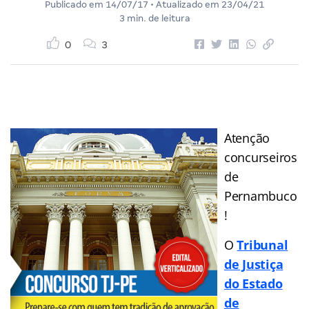
Publicado em
14/07/17
• Atualizado em
23/04/21
3 min. de leitura
0
3
Atenção
concurseiros
de
Pernambuco
!
O
Tribunal
de Justiça
do Estado
de