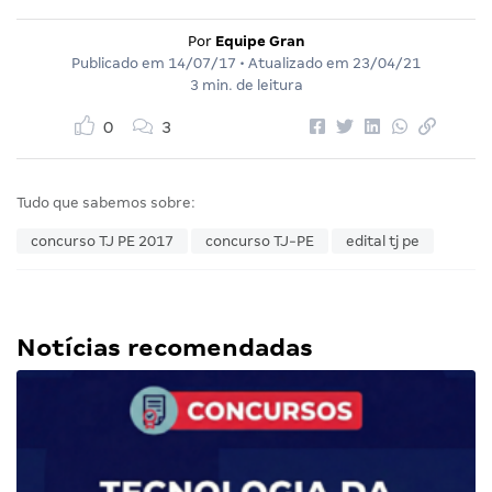
Por
Equipe Gran
Publicado em
14/07/17
• Atualizado em
23/04/21
3 min. de leitura
0
3
Tudo que sabemos sobre:
concurso TJ PE 2017
concurso TJ-PE
edital tj pe
Notícias recomendadas