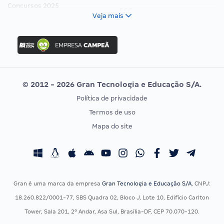
Concursos 2025
FCC
Veja mais
Concurso Nacional Unificado
FGV
Concurso Ibama
Idecan
Concurso MPU
Selecon
Editais publicados
Uniase
© 2012 - 2026 Gran Tecnologia e Educação S/A.
Vunesp
Política de privacidade
CONCURSOS POR PROFISSÃO
EXAME DE ORDEM
Termos de uso
Concursos Administrativos
OAB
Mapa do site
Concursos Educação
Prova OAB
Concursos Fiscais
Calendário OAB
Concursos Jurídicos
Questões OAB
Concursos Militares
Recursos OAB
Gran é uma marca da empresa
Gran Tecnologia e Educação S/A
, CNPJ:
Concursos Policiais
Exame de Ordem
18.260.822/0001-77, SBS Quadra 02, Bloco J, Lote 10, Edifício Carlton
Concursos Saúde
Tower, Sala 201, 2º Andar, Asa Sul, Brasília-DF, CEP 70.070-120.
Concursos Tribunais