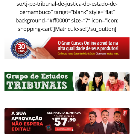
so/tj-pe-tribunal-de-justica-do-estado-de-
pernambuco” target=”blank” style=”flat”
background=”#ff0000″ size=”7″ icon=”icon:
shopping-cart”]Matricule-se![/su_button]