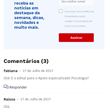
receba as
notícias em
Concordo com a Política de
destaque da
Privacidade e aceito
semana, dicas,
receber comunicações do
novidades e
Gran Cursos Online.
muito mais.
Comentários (3)
fabiana
•
17 de Julho de 2017
Olá! E o edital para o Apoio especializado Psicologia?
Responder
Raissa
•
17 de Julho de 2017
Olá,