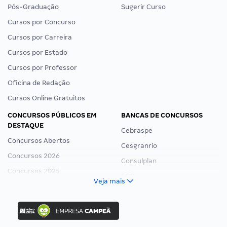
Pós-Graduação
Sugerir Curso
Cursos por Concurso
Cursos por Carreira
Cursos por Estado
Cursos por Professor
Oficina de Redação
Cursos Online Gratuitos
CONCURSOS PÚBLICOS EM
BANCAS DE CONCURSOS
DESTAQUE
Cebraspe
Concursos Abertos
Cesgranrio
Concursos 2026
Consulplan
Concursos 2025
FCC
Veja mais
Concurso Nacional Unificado
FGV
Concurso Ibama
Idecan
Concurso MPU
Selecon