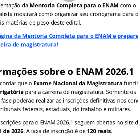
sentação da
Mentoria Completa para o ENAM
com o 
ialista mostrará como organizar seu cronograma para 
is matérias de peso deste edital.
ágina da Mentoria Completa para o ENAM e prepare
reira de magistratura!
ormações sobre o ENAM 2026.1
ecordar que o
Exame Nacional da Magistratura
funci
rigatória
para a carreira de magistratura. Somente os
 fase poderão realizar as inscrições definitivas nos co
ibunais federais, estaduais, do trabalho e militares.
nscrições para o ENAM 2026.1 seguem abertas no site 
l de 2026
. A taxa de inscrição é de
120 reais
.