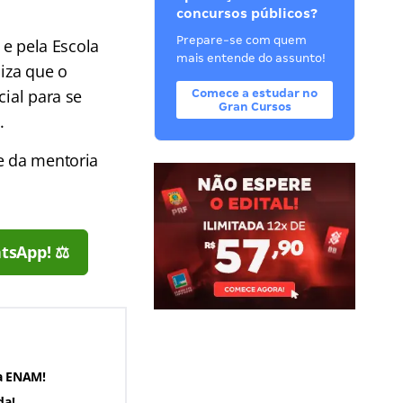
concursos públicos?
Prepare-se com quem
 e pela Escola
mais entende do assunto!
iza que o
cial para se
Comece a estudar no
Gran Cursos
.
e da mentoria
tsApp! ⚖️
ia ENAM!
da!