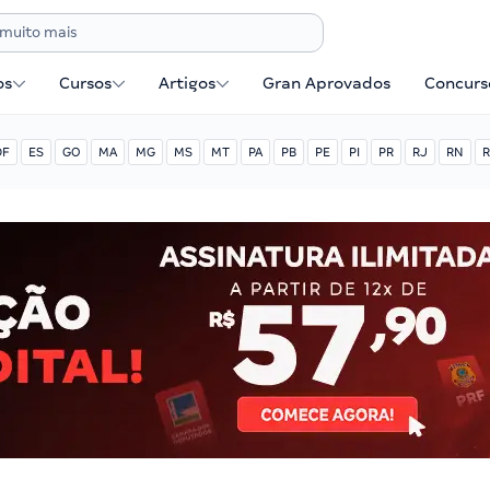
os
Cursos
Artigos
Gran Aprovados
Concurse
DF
ES
GO
MA
MG
MS
MT
PA
PB
PE
PI
PR
RJ
RN
R