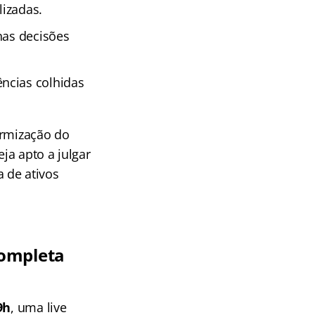
lizadas.
nas decisões
ncias colhidas
ormização do
ja apto a julgar
 de ativos
ompleta
9h
, uma live