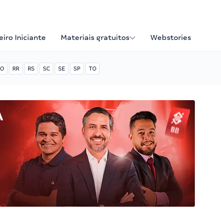
iro Iniciante
Materiais gratuitos
Webstories
O
RR
RS
SC
SE
SP
TO