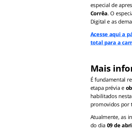
especial de apre
Corrêa
. O espec
Digital e as dema
Acesse aqui a p
total para a car
Mais inf
É fundamental r
etapa prévia e
ob
habilitados nesta
promovidos por tr
Atualmente, as i
do dia
09 de abri