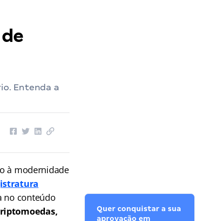
 de
rio. Entenda a
ção à modernidade
istratura
ta no conteúdo
Quer conquistar a sua
criptomoedas,
aprovação em