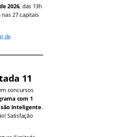
 de 2026
, das 13h
 nas 27 capitais
l de
tada 11
 em concursos
grama com 1
isão Inteligente
.
o! Satisfação