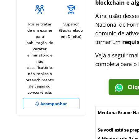
blockchain e al
A inclusão desses
Nacional de Form
Por se tratar
Superior
de um exame
(Bacharelado
domínio de ativos
para
em Direito)
tornar um
requis
habilitação, de
caráter
Veja a seguir ma
eliminatório e
não
completa para o
classificatório,
não implica o
preenchimento
Cliq
de vagas ou
concorrência.
Acompanhar
Mentoria Exame Nac
Se você está se pr
A Mentoria do Gran 