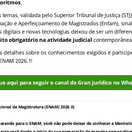
goritmos
.
 temas, validada pelo Superior Tribunal de Justiça (STJ)
ação e Aperfeiçoamento de Magistrados (Enfam), sinal
 digitais e novas tecnologias deixou de ser um diferen
ito obrigatório na atividade judicial
contemporânea
is detalhes sobre os conhecimentos exigidos e particip
 ENAM 2026.1!
ue aqui para seguir o canal do Gran Jurídico no Wha
ional da Magistratura (ENAM) 2026 ⚖️
eparando para o ENAM, você não pode deixar de conhecer a Mentor
guia você desde o início da sua preparação de maneira personaliza