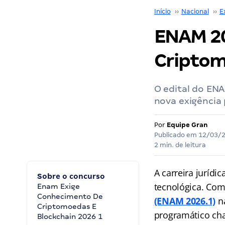
Início
››
Nacional
››
E
ENAM 20
Criptom
O edital do ENA
nova exigência 
Por
Equipe Gran
Publicado em
12/03/
2 min. de leitura
A carreira jurídi
Sobre o concurso
tecnológica. Com
Enam Exige
Conhecimento De
(ENAM 2026.1)
na
Criptomoedas E
programático ch
Blockchain 2026 1