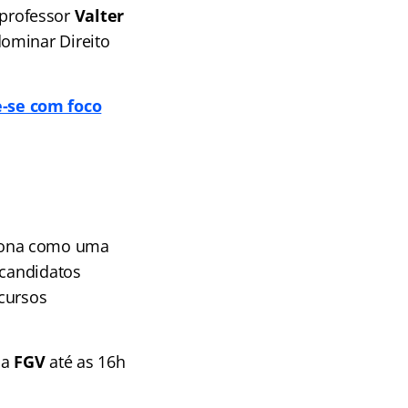
professor
Valter
dominar Direito
-se com foco
ona como uma
 candidatos
ncursos
da
FGV
até as 16h