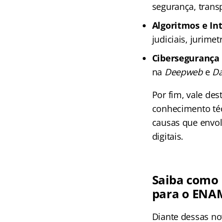
segurança, trans
Algoritmos e Inte
judiciais, jurime
Cibersegurança e
na
Deepweb
e
D
Por fim, vale de
conhecimento téc
causas que envol
digitais.
Saiba como 
para o ENA
Diante dessas no