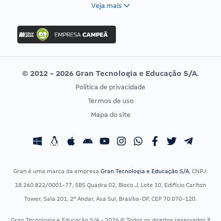
FCC
Veja mais
Concurso Nacional Unificado
FGV
Concurso Ibama
Idecan
Concurso MPU
Selecon
Editais publicados
Uniase
© 2012 - 2026 Gran Tecnologia e Educação S/A.
Vunesp
Política de privacidade
CONCURSOS POR PROFISSÃO
EXAME DE ORDEM
Termos de uso
Concursos Administrativos
OAB
Mapa do site
Concursos Educação
Prova OAB
Concursos Fiscais
Calendário OAB
Concursos Jurídicos
Questões OAB
Concursos Militares
Recursos OAB
Gran é uma marca da empresa
Gran Tecnologia e Educação S/A
, CNPJ:
Concursos Policiais
Exame de Ordem
18.260.822/0001-77, SBS Quadra 02, Bloco J, Lote 10, Edifício Carlton
Concursos Saúde
Tower, Sala 201, 2º Andar, Asa Sul, Brasília-DF, CEP 70.070-120.
Concursos Tribunais
Gran Tecnologia e Educação S/A - 2026 © Todos os direitos reservados ®