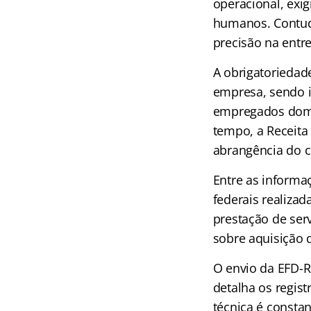
operacional, exi
humanos. Contud
precisão na entre
A obrigatoriedad
empresa, sendo i
empregados domés
tempo, a Receita
abrangência do c
Entre as informa
federais realiza
prestação de serv
sobre aquisição 
O envio da EFD-Re
detalha os regis
técnica é consta