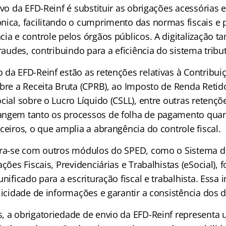
ivo da EFD-Reinf é substituir as obrigações acessórias
nica, facilitando o cumprimento das normas fiscais 
cia e controle pelos órgãos públicos. A digitalização 
fraudes, contribuindo para a eficiência do sistema tribut
 da EFD-Reinf estão as retenções relativas à Contribui
bre a Receita Bruta (CPRB), ao Imposto de Renda Retido
cial sobre o Lucro Líquido (CSLL), entre outras retençõ
ngem tanto os processos de folha de pagamento quan
ceiros, o que amplia a abrangência do controle fiscal.
gra-se com outros módulos do SPED, como o Sistema d
ações Fiscais, Previdenciárias e Trabalhistas (eSocial)
nificado para a escrituração fiscal e trabalhista. Essa i
licidade de informações e garantir a consistência dos 
, a obrigatoriedade de envio da EFD-Reinf representa 