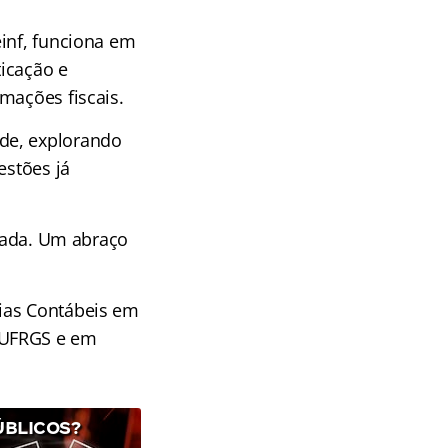
einf, funciona em
ticação e
mações fiscais.
de, explorando
estões já
rnada. Um abraço
cias Contábeis em
 UFRGS e em
ÚBLICOS?