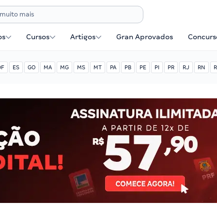
os
Cursos
Artigos
Gran Aprovados
Concurse
DF
ES
GO
MA
MG
MS
MT
PA
PB
PE
PI
PR
RJ
RN
R