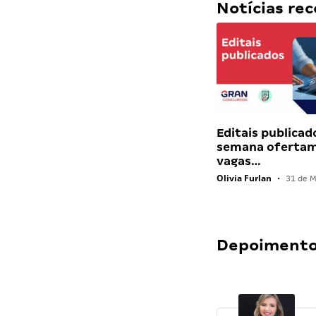
Notícias r
Editais publicad
semana ofertam
vagas…
Olivia Furlan
•
31 de M
Depoimentos