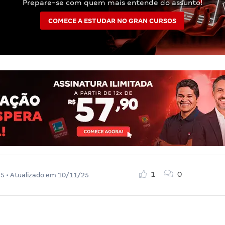
Prepare-se com quem mais entende do assunto!
COMECE A ESTUDAR NO GRAN CURSOS
1
0
25
• Atualizado em
10/11/25