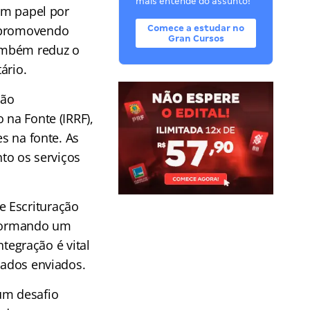
mais entende do assunto!
 em papel por
e promovendo
Comece a estudar no
Gran Cursos
também reduz o
ário.
ção
 na Fonte (IRRF),
es na fonte. As
to os serviços
e Escrituração
, formando um
ntegração é vital
dados enviados.
um desafio