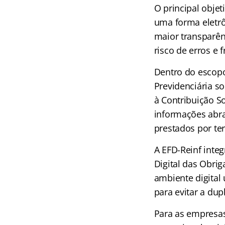
O principal objet
uma forma eletrô
maior transparên
risco de erros e 
Dentro do escopo
Previdenciária so
à Contribuição So
informações abra
prestados por ter
A EFD-Reinf inte
Digital das Obrig
ambiente digital u
para evitar a dup
Para as empresas