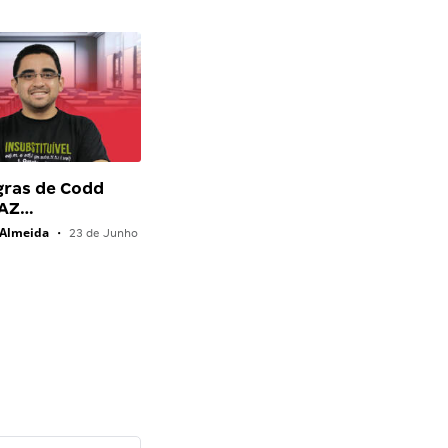
gras de Codd
FAZ…
 Almeida
•
23 de Junho