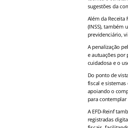
sugestões da com
Além da Receita 
(INSS), também ut
previdenciário, v
A penalização pe
e autuações por 
cuidadosa e o uso
Do ponto de vist
fiscal e sistemas
apoiando o compl
para contemplar 
A EFD-Reinf tamb
registradas digit
fiscais, facilita