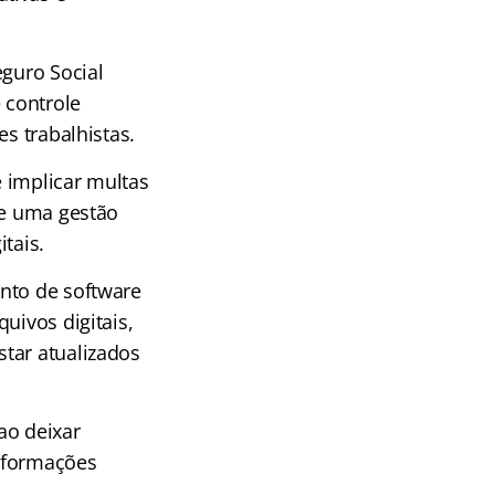
eguro Social
 controle
s trabalhistas.
 implicar multas
de uma gestão
tais.
nto de software
uivos digitais,
tar atualizados
ao deixar
informações