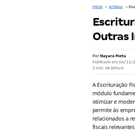
Início
››
Artigos
››
Escritur
Outras 
Por
Nayara Mota
Publicado em
04/11/
2 min. de leitura
A Escrituração Fi
módulo fundament
otimizar e modern
permite às empres
relacionados a r
fiscais relevantes