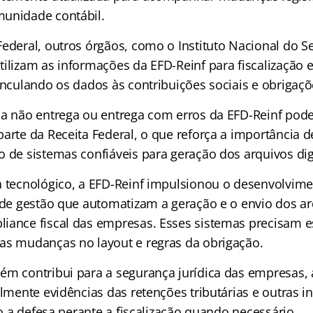
unidade contábil.
Federal, outros órgãos, como o Instituto Nacional do S
ilizam as informações da EFD-Reinf para fiscalização e
inculando os dados às contribuições sociais e obrigaçõe
la não entrega ou entrega com erros da EFD-Reinf pode
parte da Receita Federal, o que reforça a importância 
 de sistemas confiáveis para geração dos arquivos digi
a tecnológico, a EFD-Reinf impulsionou o desenvolvime
 de gestão que automatizam a geração e o envio dos arq
iance fiscal das empresas. Esses sistemas precisam es
as mudanças no layout e regras da obrigação.
ém contribui para a segurança jurídica das empresas, 
almente evidências das retenções tributárias e outras 
ndo a defesa perante a fiscalização quando necessário.