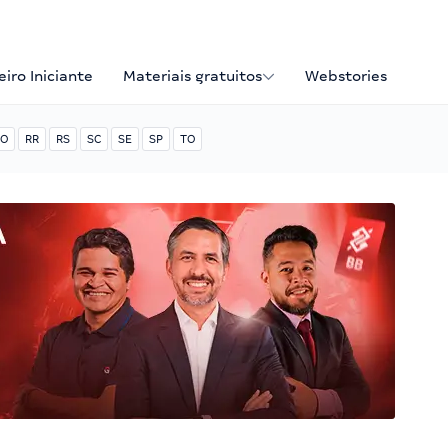
iro Iniciante
Materiais gratuitos
Webstories
O
RR
RS
SC
SE
SP
TO