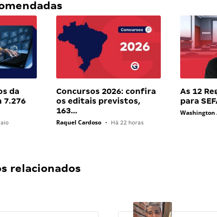
ecomendadas
os da
Concursos 2026: confira
As 12 Re
 7.276
os editais previstos,
para SE
163…
Washington
Raquel Cardoso
aio
•
Há 22 horas
 relacionados