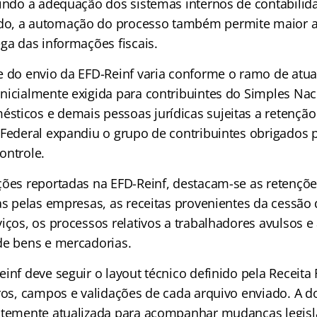
gindo a adequação dos sistemas internos de contabilid
o, a automação do processo também permite maior ag
ga das informações fiscais.
e do envio da EFD-Reinf varia conforme o ramo de atua
nicialmente exigida para contribuintes do Simples Nac
ticos e demais pessoas jurídicas sujeitas a retenção
 Federal expandiu o grupo de contribuintes obrigados 
ontrole.
ções reportadas na EFD-Reinf, destacam-se as retençõe
das pelas empresas, as receitas provenientes da cessão
iços, os processos relativos a trabalhadores avulsos 
de bens e mercadorias.
inf deve seguir o layout técnico definido pela Receita 
tros, campos e validações de cada arquivo enviado. A
ntemente atualizada para acompanhar mudanças legisla