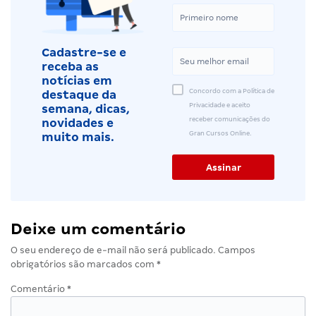
Cadastre-se e
receba as
notícias em
Concordo com a Política de
destaque da
Privacidade e aceito
semana, dicas,
receber comunicações do
novidades e
Gran Cursos Online.
muito mais.
Deixe um comentário
O seu endereço de e-mail não será publicado.
Campos
obrigatórios são marcados com
*
Comentário
*