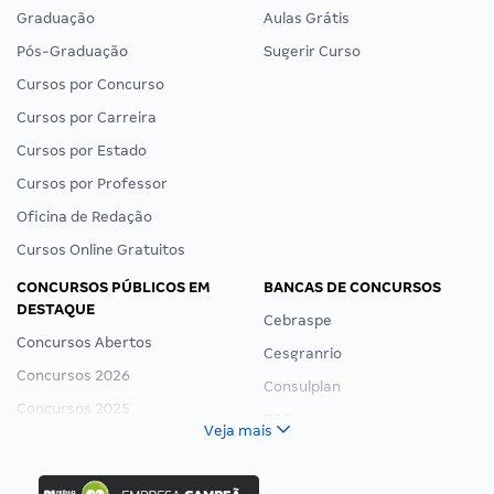
Graduação
Aulas Grátis
Pós-Graduação
Sugerir Curso
Cursos por Concurso
Cursos por Carreira
Cursos por Estado
Cursos por Professor
Oficina de Redação
Cursos Online Gratuitos
CONCURSOS PÚBLICOS EM
BANCAS DE CONCURSOS
DESTAQUE
Cebraspe
Concursos Abertos
Cesgranrio
Concursos 2026
Consulplan
Concursos 2025
FCC
Veja mais
Concurso Nacional Unificado
FGV
Concurso Ibama
Idecan