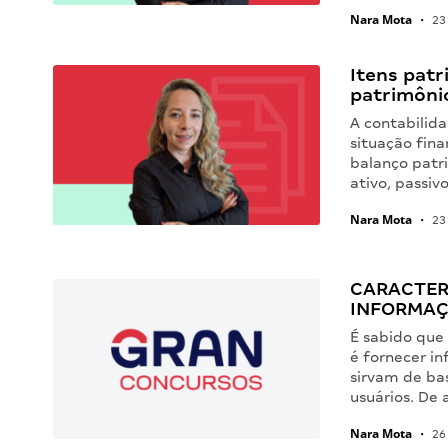
Nara Mota
•
23 
Itens patr
patrimônio
A contabilid
situação fina
balanço patri
ativo, passiv
Nara Mota
•
23 
CARACTER
INFORMAÇ
É sabido que
é fornecer in
sirvam de ba
usuários. De
Nara Mota
•
26