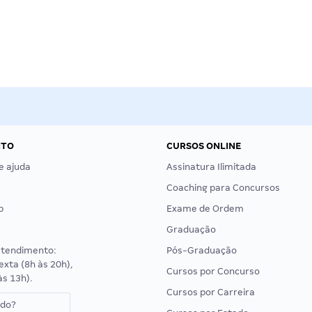
NTO
CURSOS ONLINE
e ajuda
Assinatura Ilimitada
Coaching para Concursos
p
Exame de Ordem
Graduação
atendimento:
Pós-Graduação
exta (8h às 20h),
Cursos por Concurso
às 13h).
Cursos por Carreira
ado?