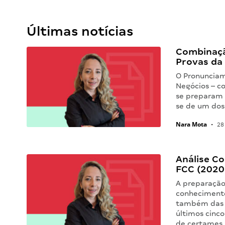
Últimas notícias
Combinaçã
Provas da
O Pronunciam
Negócios – c
se preparam 
se de um do
Nara Mota
•
28 
Análise C
FCC (2020
A preparação
conheciment
também das p
últimos cinco
de certames