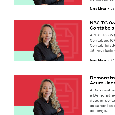
Nara Mota
•
28 
NBC TG 06
Contábeis
A NBC TG 06 
Contábeis (C
Contabilidade
16, revoluci
Nara Mota
•
26
Demonstra
Acumulado
A Demonstraç
a Demonstraç
duas importa
as variações
ao longo…