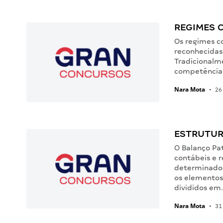
REGIMES 
Os regimes c
reconhecidas
Tradicionalme
competência.
Nara Mota
•
26
ESTRUTUR
O Balanço Pa
contábeis e 
determinado 
os elemento
divididos em
Nara Mota
•
31 