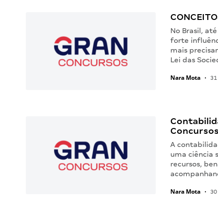
CONCEITOS
No Brasil, at
forte influên
mais precisa
Lei das Soci
Nara Mota
•
31 
Contabili
Concursos
A contabilid
uma ciência s
recursos, ben
acompanhand
Nara Mota
•
30