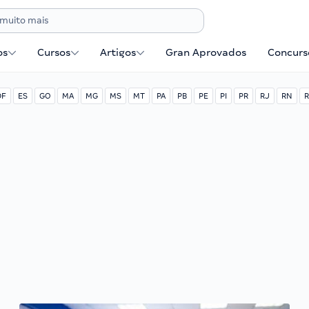
os
Cursos
Artigos
Gran Aprovados
Concurse
DF
ES
GO
MA
MG
MS
MT
PA
PB
PE
PI
PR
RJ
RN
R