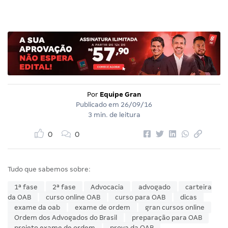
Por
Equipe Gran
Publicado em
26/09/16
3 min. de leitura
0
0
Tudo que sabemos sobre:
1ª fase
2ª fase
Advocacia
advogado
carteira
da OAB
curso online OAB
curso para OAB
dicas
exame da oab
exame de ordem
gran cursos online
Ordem dos Advogados do Brasil
preparação para OAB
projeto exame de ordem
prova da OAB