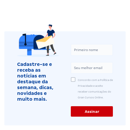
Cadastre-se e
receba as
notícias em
Concordo com a Política de
destaque da
Privacidade e aceito
semana, dicas,
receber comunicações do
novidades e
Gran Cursos Online.
muito mais.