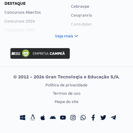
DESTAQUE
Cebraspe
Concursos Abertos
Cesgranrio
Concursos 2026
Consulplan
Concursos 2025
FCC
Veja mais
Concurso Nacional Unificado
FGV
Concurso Ibama
Idecan
Concurso MPU
Selecon
Editais publicados
Uniase
© 2012 - 2026 Gran Tecnologia e Educação S/A.
Vunesp
Política de privacidade
CONCURSOS POR PROFISSÃO
EXAME DE ORDEM
Termos de uso
Concursos Administrativos
OAB
Mapa do site
Concursos Educação
Prova OAB
Concursos Fiscais
Calendário OAB
Concursos Jurídicos
Questões OAB
Concursos Militares
Recursos OAB