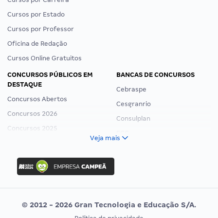
Cursos por Estado
Cursos por Professor
Oficina de Redação
Cursos Online Gratuitos
CONCURSOS PÚBLICOS EM
BANCAS DE CONCURSOS
DESTAQUE
Cebraspe
Concursos Abertos
Cesgranrio
Concursos 2026
Consulplan
Concursos 2025
FCC
Veja mais
Concurso Nacional Unificado
FGV
Concurso Ibama
Idecan
Concurso MPU
Selecon
Editais publicados
Uniase
© 2012 - 2026 Gran Tecnologia e Educação S/A.
Vunesp