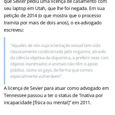
que Sevier pediu uma licença de casamento com
seu laptop em Utah, que lhe foi negada. Em sua
petição de 2014 (o que mostra que o processo
tramita por mais de dois anos), o ex-advogado
escreveu:
“Aqueles de nós cuja orientação sexual tem sido
classicamente condicionada pelo orgasmo, através
da ciência objetiva da dopamina, a preferir sexo com
objetos inanimados e animais não têm o apoio
público, como os gays, de forma que somos
especialmente vulneráveis”.
A licença de Sevier para atuar como advogado em
Tennessee passou a ter o status de “inativa por
incapacidade [física ou mental]” em 2011.