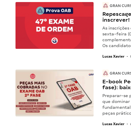
GRAN CUR
Repescage
inscrever!
As inscriçõe
sexta-feira 
complementar
Os candidato
Lucas Xavier
•
GRAN CUR
E-book Pe
fase): bai
Preparar-se 
que dominar 
fundamental 
peças prátic
Lucas Xavier
•