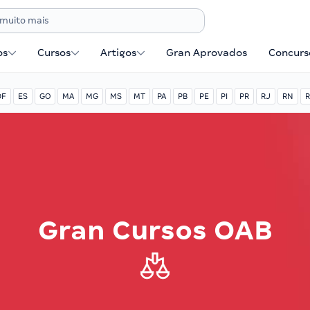
os
Cursos
Artigos
Gran Aprovados
Concurse
DF
ES
GO
MA
MG
MS
MT
PA
PB
PE
PI
PR
RJ
RN
R
Gran Cursos OAB