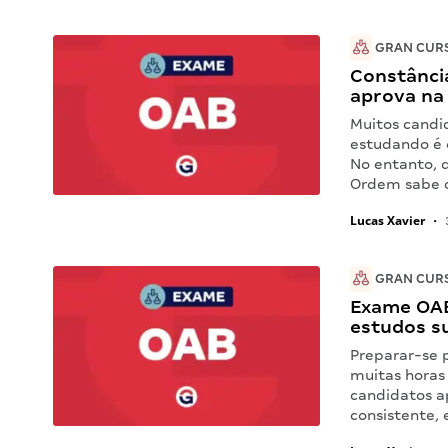
GRAN CUR
Constância
aprova na
Muitos candi
estudando é 
No entanto, 
Ordem sabe q
Lucas Xavier
•
GRAN CUR
Exame OAB
estudos s
Preparar-se 
muitas horas 
candidatos a
consistente, 