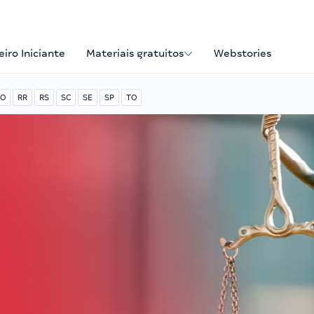
iro Iniciante
Materiais gratuitos
Webstories
O
RR
RS
SC
SE
SP
TO