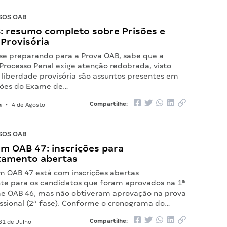
SOS OAB
: resumo completo sobre Prisões e
Provisória
 se preparando para a Prova OAB, sabe que a
 Processo Penal exige atenção redobrada, visto
 liberdade provisória são assuntos presentes em
ções do Exame de…
a
Compartilhe:
•
4 de Agosto
SOS OAB
m OAB 47: inscrições para
tamento abertas
 OAB 47 está com inscrições abertas
te para os candidatos que foram aprovados na 1ª
e OAB 46, mas não obtiveram aprovação na prova
issional (2ª fase). Conforme o cronograma do…
Compartilhe:
31 de Julho