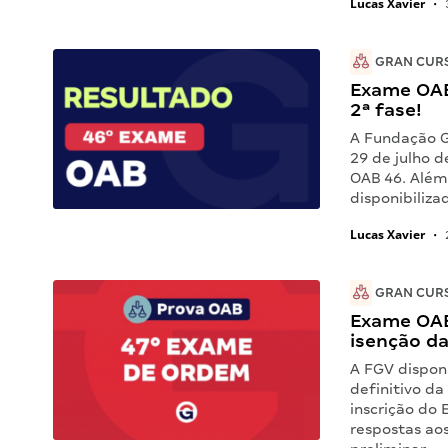
Lucas Xavier
•
GRAN CUR
Exame OAB 
2ª fase!
A Fundação Ge
29 de julho d
OAB 46. Além
disponibiliza
Lucas Xavier
•
GRAN CUR
Exame OAB 
isenção da
A FGV disponi
definitivo da
inscrição do
respostas aos