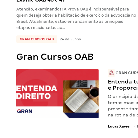
Atenção, examinandos! A Prova OAB é indispensável para
quem deseja obter a habilitação de exercício da advocacia no
Brasil. Atualmente, estão em andamento as principais
etapas relacionadas ao…
GRAN CURSOS OAB
24 de Junho
Gran Cursos OAB
GRAN CUR
Entenda tu
e Proporc
O princípio 
temas mais i
presente tan
na rotina d
Lucas Xavier
•