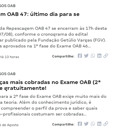
SOS OAB
m OAB 47: último dia para se
s da Repescagem OAB 47 se encerram às 17h desta
(07/08), conforme o cronograma do edital
 publicado pela Fundação Getúlio Vargas (FGV).
s aprovados na 1ª fase do Exame OAB 46…
Compartilhe:
Há 13 horas
SOS OAB
ças mais cobradas no Exame OAB (2ª
xe gratuitamente!
para a 2ª fase do Exame OAB exige muito mais do
a teoria. Além do conhecimento jurídico, é
compreender o perfil da prova e saber quais
o-profissionais costumam ser cobradas…
Compartilhe:
6 de Agosto