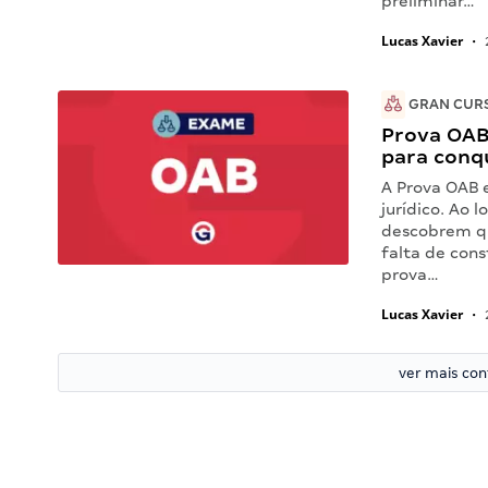
preliminar…
Lucas Xavier
•
GRAN CUR
Prova OAB
para conq
A Prova OAB 
jurídico. Ao 
descobrem qu
falta de con
prova…
Lucas Xavier
•
ver mais co