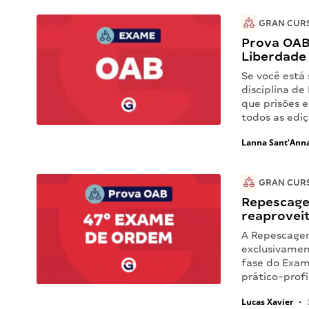
GRAN CUR
Prova OAB
Liberdade 
Se você está
disciplina de
que prisões e
todos as edi
Lanna Sant'Ann
GRAN CUR
Repescage
reaprovei
A Repescagem
exclusivamen
fase do Exam
prático-prof
Lucas Xavier
•