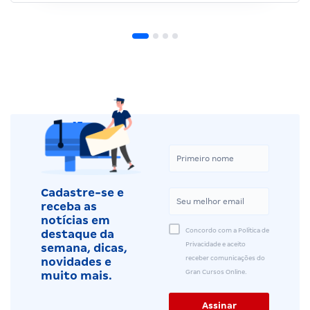
Cadastre-se e
receba as
notícias em
Concordo com a Política de
destaque da
Privacidade e aceito
semana, dicas,
receber comunicações do
novidades e
Gran Cursos Online.
muito mais.