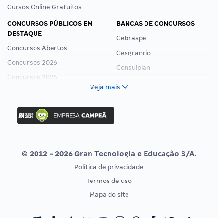
Cursos Online Gratuitos
CONCURSOS PÚBLICOS EM
BANCAS DE CONCURSOS
DESTAQUE
Cebraspe
Concursos Abertos
Cesgranrio
Concursos 2026
Consulplan
Concursos 2025
FCC
Veja mais
Concurso Nacional Unificado
FGV
Concurso Ibama
Idecan
Concurso MPU
Selecon
Editais publicados
Uniase
© 2012 - 2026 Gran Tecnologia e Educação S/A.
Vunesp
Política de privacidade
CONCURSOS POR PROFISSÃO
EXAME DE ORDEM
Termos de uso
Concursos Administrativos
OAB
Mapa do site
Concursos Educação
Prova OAB
Concursos Fiscais
Calendário OAB