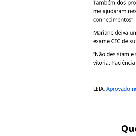
Também dos profe
me ajudaram nest
conhecimentos”.
Mariane deixa um
exame CFC de suf
“Não desistam e 
vitória. Paciênci
LEIA:
Aprovado n
Que