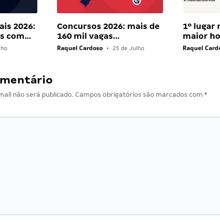
ais 2026:
Concursos 2026: mais de
1º lugar
ais com…
160 mil vagas…
maior ho
Raquel Cardoso
Raquel Card
lho
•
25 de Julho
omentário
ail não será publicado.
Campos obrigatórios são marcados com
*