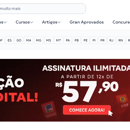
os
Cursos
Artigos
Gran Aprovados
Concurse
DF
ES
GO
MA
MG
MS
MT
PA
PB
PE
PI
PR
RJ
RN
R