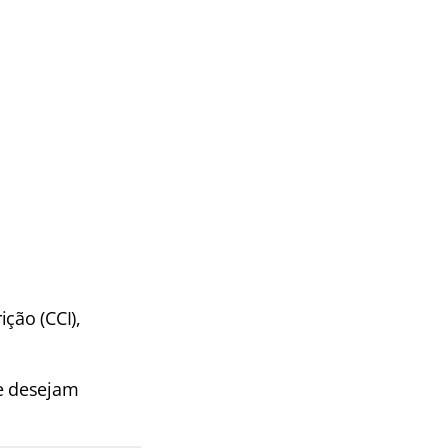
ção (CCI),
de desejam