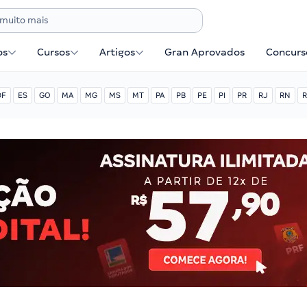
os
Cursos
Artigos
Gran Aprovados
Concurse
DF
ES
GO
MA
MG
MS
MT
PA
PB
PE
PI
PR
RJ
RN
R