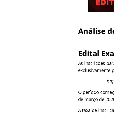
Análise d
Edital Ex
As inscrições par
exclusivamente pe
htt
O período come
de março de 2026
A taxa de inscri