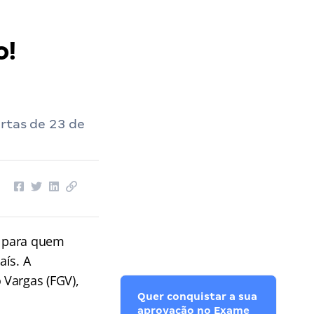
o!
rtas de 23 de
to para quem
aís. A
 Vargas (FGV),
Quer conquistar a sua
aprovação no Exame