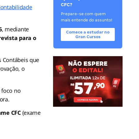
CFC?
Contabilidade
Prepare-se com quem
mais entende do assunto!
6
, mediante
Comece a estudar no
revista para o
Gran Cursos
s Contábeis que
rovação, o
 foco no
ora.
ame CFC
(exame