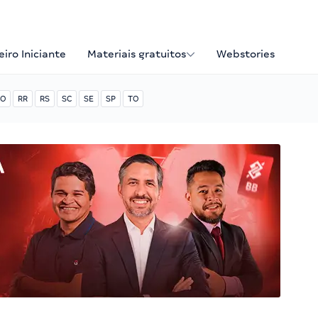
iro Iniciante
Materiais gratuitos
Webstories
O
RR
RS
SC
SE
SP
TO