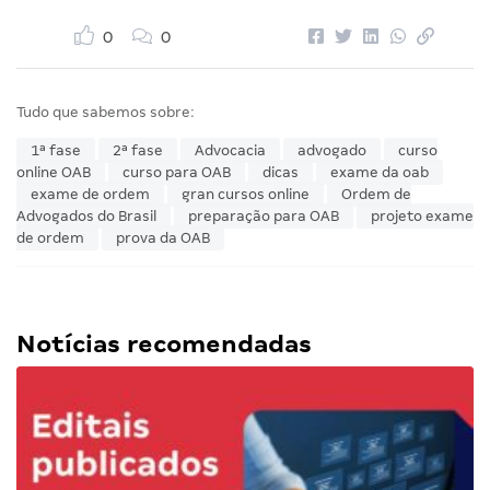
0
0
Tudo que sabemos sobre:
1ª fase
2ª fase
Advocacia
advogado
curso
online OAB
curso para OAB
dicas
exame da oab
exame de ordem
gran cursos online
Ordem de
Advogados do Brasil
preparação para OAB
projeto exame
de ordem
prova da OAB
Notícias recomendadas