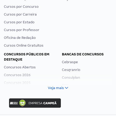
Cursos por Concurso
Cursos por Carreira
Cursos por Estado
Cursos por Professor
Oficina de Redação
Cursos Online Gratuitos
CONCURSOS PÚBLICOS EM
BANCAS DE CONCURSOS
DESTAQUE
Cebraspe
Concursos Abertos
Cesgranrio
Concursos 2026
Consulplan
Concursos 2025
FCC
Veja mais
Concurso Nacional Unificado
FGV
Concurso Ibama
Idecan
Concurso MPU
Selecon
Editais publicados