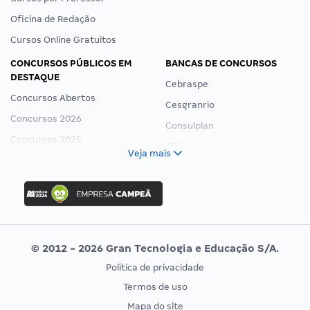
Oficina de Redação
Cursos Online Gratuitos
CONCURSOS PÚBLICOS EM
BANCAS DE CONCURSOS
DESTAQUE
Cebraspe
Concursos Abertos
Cesgranrio
Concursos 2026
Consulplan
Concursos 2025
FCC
Veja mais
Concurso Nacional Unificado
FGV
Concurso Ibama
Idecan
Concurso MPU
Selecon
Editais publicados
Uniase
© 2012 - 2026 Gran Tecnologia e Educação S/A.
Vunesp
Política de privacidade
CONCURSOS POR PROFISSÃO
EXAME DE ORDEM
Termos de uso
Concursos Administrativos
OAB
Mapa do site