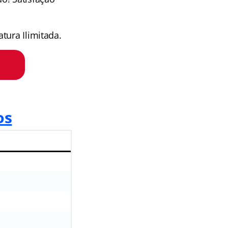
tura Ilimitada.
os