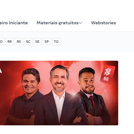
iro Iniciante
Materiais gratuitos
Webstories
O
RR
RS
SC
SE
SP
TO