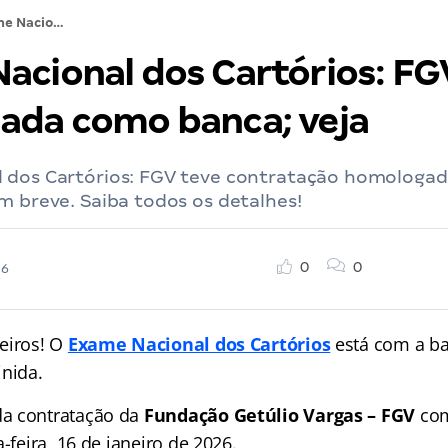
Exame Nacional dos Cartórios: FGV é confirmada como banca; veja
acional dos Cartórios: FG
ada como banca; veja
 dos Cartórios: FGV teve contratação homologada
m breve. Saiba todos os detalhes!
0
0
26
eiros! O
Exame Nacional dos Cartórios
está com a b
inida.
a contratação da
Fundação Getúlio Vargas – FGV
com
a-feira, 16 de janeiro de 2026.