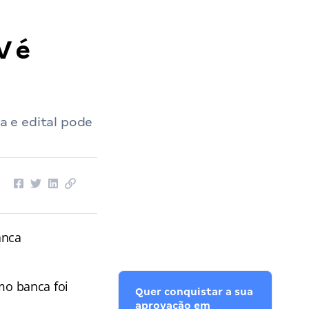
V é
 e edital pode
anca
o banca foi
Quer conquistar a sua
aprovação em