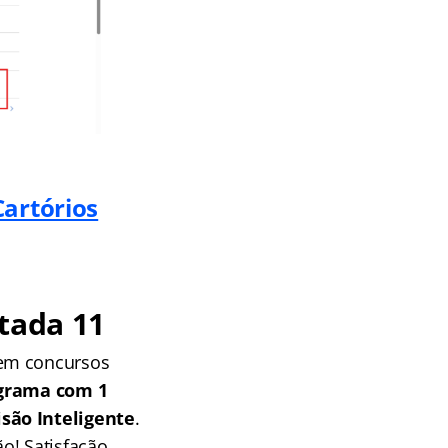
Cartórios
tada 11
 em concursos
grama com 1
isão Inteligente
.
o! Satisfação