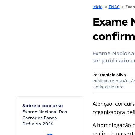
Início
››
ENAC
››
Exame N
confirm
Exame Nacional
ser publicado e
Por
Daniela Silva
Publicado em
20/01/
1 min. de leitura
Atenção, concurs
Sobre o concurso
organizadora def
Exame Nacional Dos
Cartorios Banca
Definida 2026
A homologação d
realizada na sext