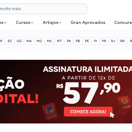
os
Cursos
Artigos
Gran Aprovados
Concurse
DF
ES
GO
MA
MG
MS
MT
PA
PB
PE
PI
PR
RJ
RN
R