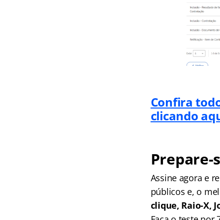
Confira tod
clicando aq
Prepare-s
Assine agora e 
públicos e, o me
clique, Raio-X,
Faça o teste por