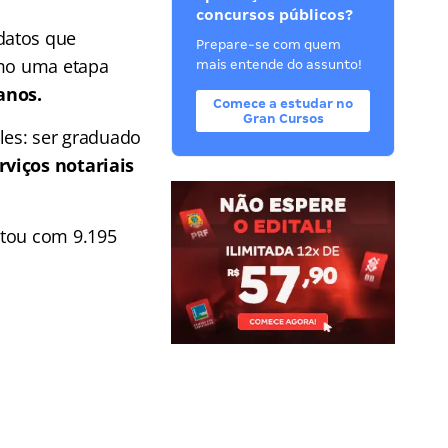
concursos públicos?
datos que
Prepare-se com quem
omo uma etapa
mais entende do assunto!
anos.
Comece a estudar no
Gran Cursos
les: ser graduado
rviços notariais
ntou com 9.195