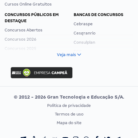
Cursos Online Gratuitos
CONCURSOS PÚBLICOS EM
BANCAS DE CONCURSOS
DESTAQUE
Cebraspe
Concursos Abertos
Cesgranrio
Concursos 2026
Consulplan
Concursos 2025
FCC
Veja mais
Concurso Nacional Unificado
FGV
Concurso Ibama
Idecan
Concurso MPU
Selecon
Editais publicados
Uniase
© 2012 - 2026 Gran Tecnologia e Educação S/A.
Vunesp
Política de privacidade
CONCURSOS POR PROFISSÃO
EXAME DE ORDEM
Termos de uso
Concursos Administrativos
OAB
Mapa do site
Concursos Educação
Prova OAB
Concursos Fiscais
Calendário OAB