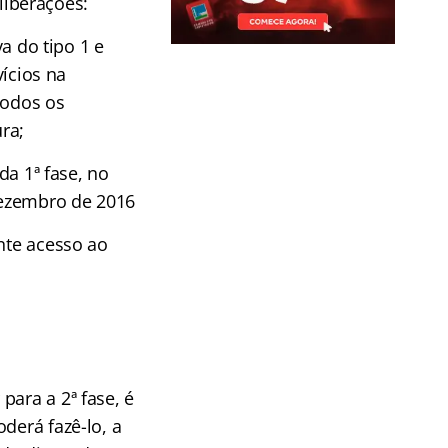
liberações:
a do tipo 1 e
ícios na
todos os
ra;
da 1ª fase, no
dezembro de 2016
nte acesso ao
para a 2ª fase, é
derá fazê-lo, a