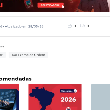
0
0
16
• Atualizado em
28/05/26
bre:
ar
XXI Exame de Ordem
ecomendadas