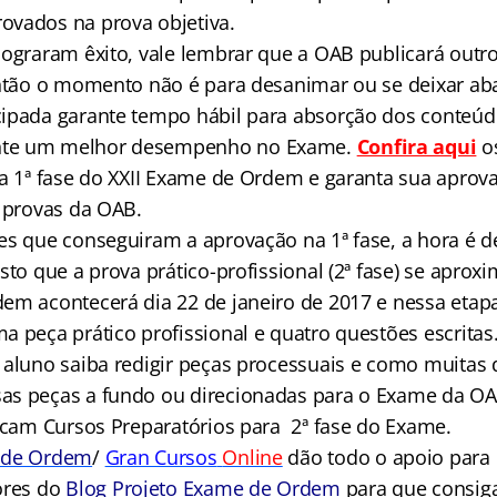
vados na prova objetiva.
lograram êxito, vale lembrar que a OAB publicará outro
então o momento não é para desanimar ou se deixar ab
ipada garante tempo hábil para absorção dos conteúdo
te um melhor desempenho no Exame.
Confira aqui
o
 a 1ª fase do XXII Exame de Ordem e garanta sua aprov
s provas da OAB.
es que conseguiram a aprovação na 1ª fase, a hora é d
sto que a prova prático-profissional (2ª fase) se aproxi
em acontecerá dia 22 de janeiro de 2017 e nessa etapa
a peça prático profissional e quatro questões escritas
 aluno saiba redigir peças processuais e como muitas 
as peças a fundo ou direcionadas para o Exame da OA
dicam Cursos Preparatórios para 2ª fase do Exame.
 de Ordem
/
Gran Cursos
Online
dão todo o apoio para 
ores do
Blog Projeto Exame de Ordem
para que consi