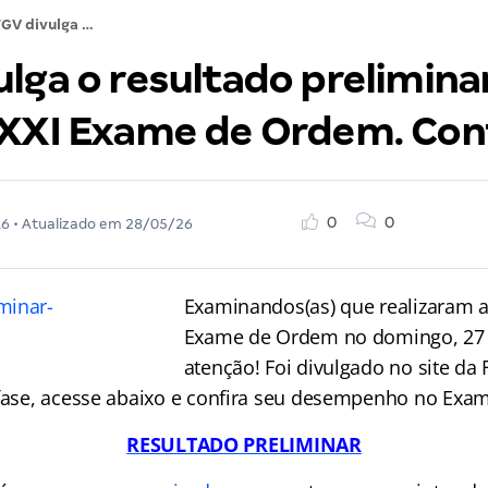
FGV divulga o resultado preliminar da 1ª fase do XXI Exame de Ordem. Confira!
lga o resultado preliminar
 XXI Exame de Ordem. Conf
0
0
16
• Atualizado em
28/05/26
Examinandos(as) que realizaram a
Exame de Ordem no domingo, 27
atenção! Foi divulgado no site da
 fase, acesse abaixo e confira seu desempenho no Exa
RESULTADO PRELIMINAR