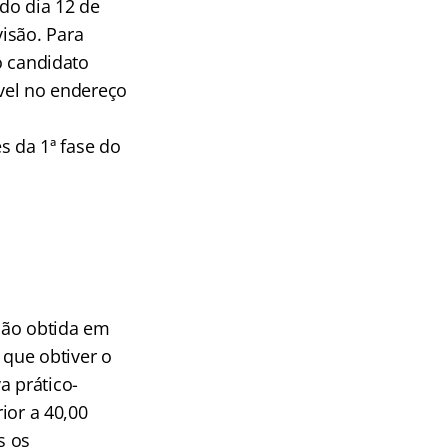
 do dia 12 de
isão. Para
 o candidato
ível no endereço
 da 1ª fase do
ção obtida em
que obtiver o
a prático-
rior a 40,00
s os