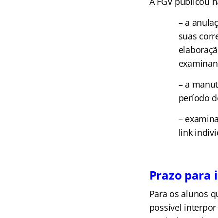
A FGV publicou 
– a anula
suas corr
elaboraçã
examinand
– a manut
período d
– examina
link indi
Prazo para i
Para os alunos qu
possível interpor