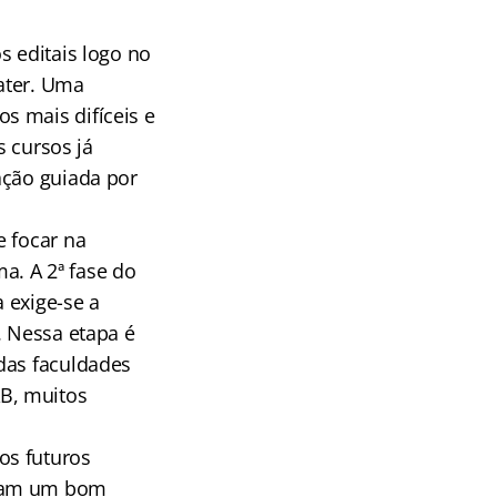
s editais logo no
ater. Uma
s mais difíceis e
s cursos já
ação guiada por
e focar na
ma. A 2ª fase do
 exige-se a
. Nessa etapa é
das faculdades
B, muitos
os futuros
gam um bom