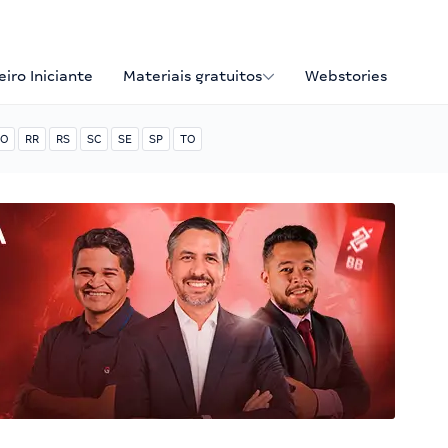
iro Iniciante
Materiais gratuitos
Webstories
O
RR
RS
SC
SE
SP
TO