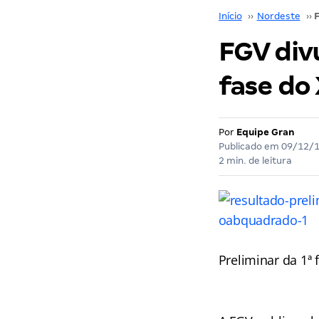
Início
››
Nordeste
››
FGV divu
fase do
Por
Equipe Gran
Publicado em
09/12/
2 min. de leitura
Preliminar da 1ª