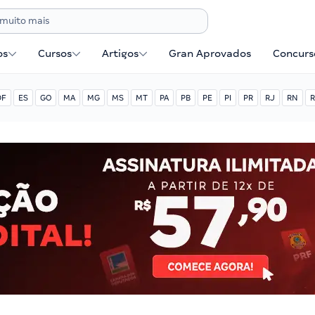
os
Cursos
Artigos
Gran Aprovados
Concurse
DF
ES
GO
MA
MG
MS
MT
PA
PB
PE
PI
PR
RJ
RN
R