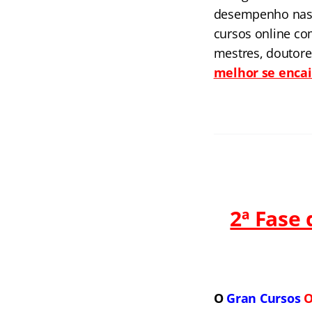
desempenho nas 
cursos online co
mestres, doutore
melhor se encai
2ª Fase
O
Gran Cursos
O