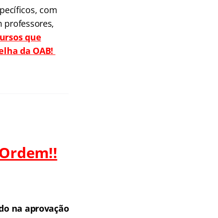
pecíficos, com
m professores,
cursos que
melha da OAB!
 Ordem!!
do na aprovação