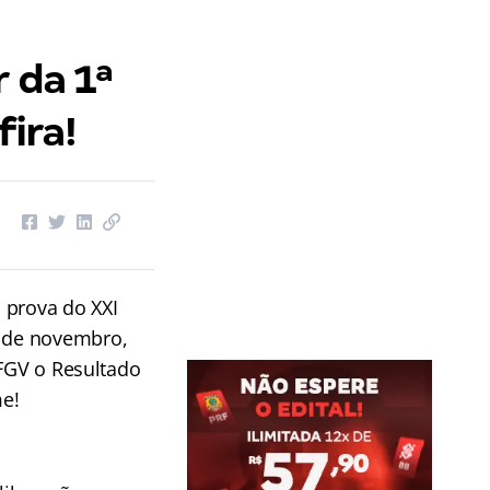
 da 1ª
ira!
 prova do XXI
 de novembro,
 FGV o Resultado
me!