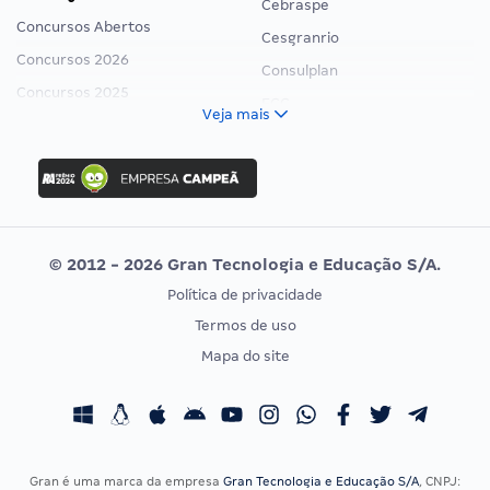
Cebraspe
Concursos Abertos
Cesgranrio
Concursos 2026
Consulplan
Concursos 2025
FCC
Veja mais
Concurso Nacional Unificado
FGV
Concurso Ibama
Idecan
Concurso MPU
Selecon
Editais publicados
Uniase
© 2012 - 2026 Gran Tecnologia e Educação S/A.
Vunesp
Política de privacidade
CONCURSOS POR PROFISSÃO
EXAME DE ORDEM
Termos de uso
Concursos Administrativos
OAB
Mapa do site
Concursos Educação
Prova OAB
Concursos Fiscais
Calendário OAB
Concursos Jurídicos
Questões OAB
Concursos Militares
Recursos OAB
Gran é uma marca da empresa
Gran Tecnologia e Educação S/A
, CNPJ: