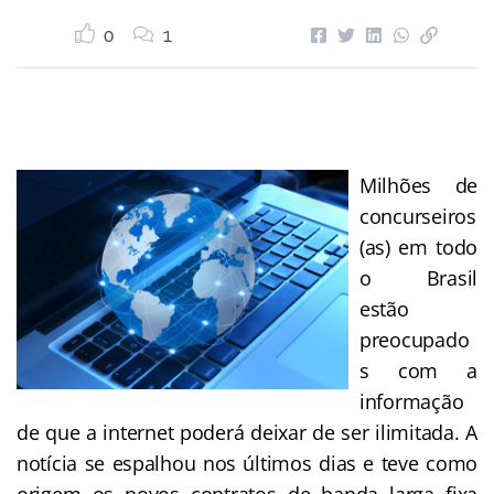
0
1
Milhões de
concurseiros
(as) em todo
o Brasil
estão
preocupado
s com a
informação
de que a internet poderá deixar de ser ilimitada. A
notícia se espalhou nos últimos dias e teve como
origem os novos
contratos
de banda larga fixa