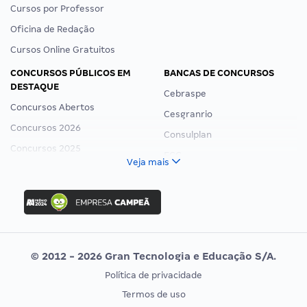
Cursos por Professor
Oficina de Redação
Cursos Online Gratuitos
CONCURSOS PÚBLICOS EM
BANCAS DE CONCURSOS
DESTAQUE
Cebraspe
Concursos Abertos
Cesgranrio
Concursos 2026
Consulplan
Concursos 2025
FCC
Veja mais
Concurso Nacional Unificado
FGV
Concurso Ibama
Idecan
Concurso MPU
Selecon
Editais publicados
Uniase
© 2012 - 2026 Gran Tecnologia e Educação S/A.
Vunesp
Política de privacidade
CONCURSOS POR PROFISSÃO
EXAME DE ORDEM
Termos de uso
Concursos Administrativos
OAB