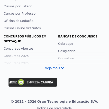
Cursos por Estado
Cursos por Professor
Oficina de Redação
Cursos Online Gratuitos
CONCURSOS PÚBLICOS EM
BANCAS DE CONCURSOS
DESTAQUE
Cebraspe
Concursos Abertos
Cesgranrio
Concursos 2026
Consulplan
Concursos 2025
FCC
Veja mais
Concurso Nacional Unificado
FGV
Concurso Ibama
Idecan
Concurso MPU
Selecon
Editais publicados
Uniase
© 2012 - 2026 Gran Tecnologia e Educação S/A.
Vunesp
Política de privacidade