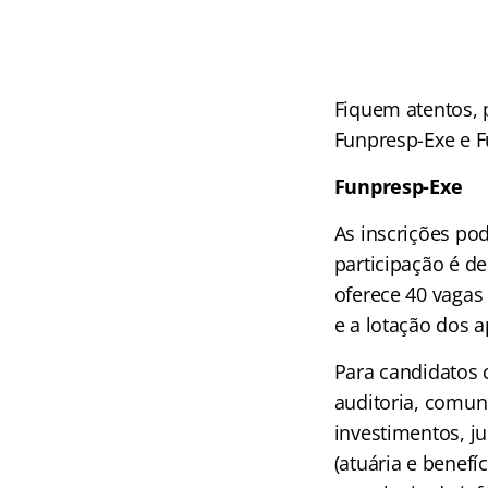
Fiquem atentos, p
Funpresp-Exe e F
Funpresp-Exe
As inscrições po
participação é de
oferece 40 vagas
e a lotação dos a
Para candidatos c
auditoria, comun
investimentos, j
(atuária e benefí