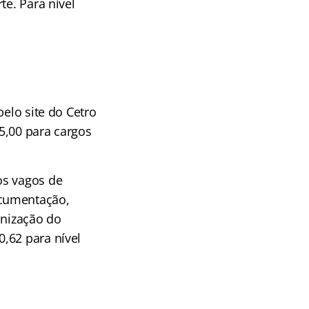
te. Para nível
pelo site do Cetro
65,00 para cargos
os vagos de
ocumentação,
anização do
,62 para nível