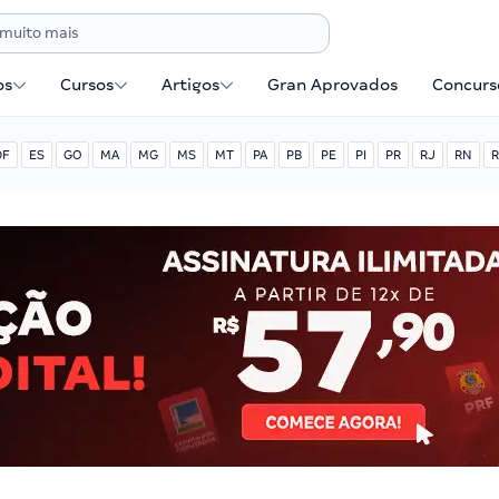
os
Cursos
Artigos
Gran Aprovados
Concurse
DF
ES
GO
MA
MG
MS
MT
PA
PB
PE
PI
PR
RJ
RN
R