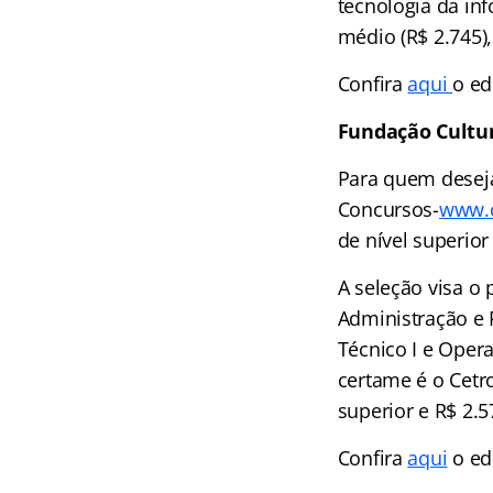
tecnologia da inf
médio (R$ 2.745),
Confira
aqui
o ed
Fundação Cultu
Para quem deseja 
Concursos-
www.c
de nível superior
A seleção visa o
Administração e
Técnico I e Oper
certame é o Cetr
superior e R$ 2.5
Confira
aqui
o edi