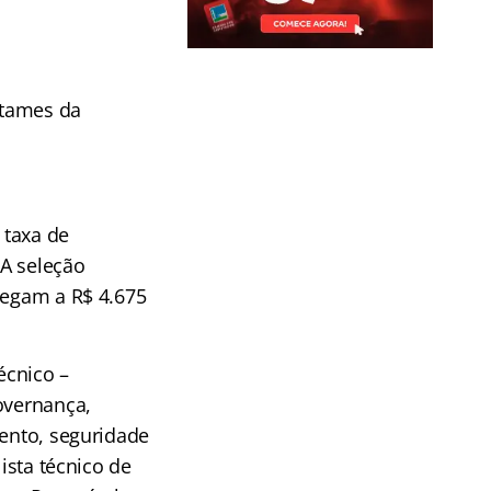
rtames da
 taxa de
 A seleção
hegam a R$ 4.675
écnico –
overnança,
mento, seguridade
ista técnico de