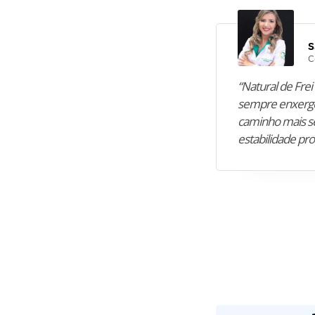
S
C
“Natural de Frei 
sempre enxergo
caminho mais se
estabilidade pro