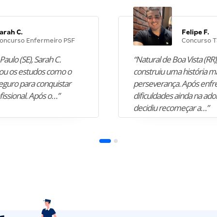
arah C.
Felipe F.
oncurso Enfermeiro PSF
Concurso T
Paulo (SE), Sarah C.
“Natural de Boa Vista (RR),
u os estudos como o
construiu uma história m
guro para conquistar
perseverança. Após enfr
fissional. Após o…”
dificuldades ainda na ado
decidiu recomeçar a…”