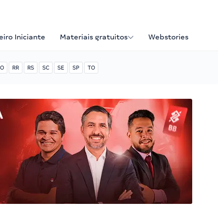
iro Iniciante
Materiais gratuitos
Webstories
O
RR
RS
SC
SE
SP
TO