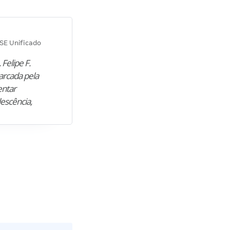
Diana M.
SE Unificado
Concurso SEPLAG CE
 Felipe F.
“Natural de Juazeiro do Norte (CE),
arcada pela
M. encontrou nos estudos o cami
entar
para construir uma nova fase da vi
lescência,
profissional. Após…”