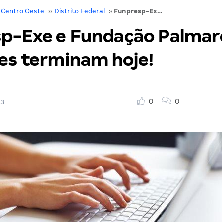
Centro Oeste
››
Distrito Federal
››
Funpresp-Exe e Fundação Palmares: Inscrições terminam hoje!
p-Exe e Fundação Palmar
ões terminam hoje!
0
0
13