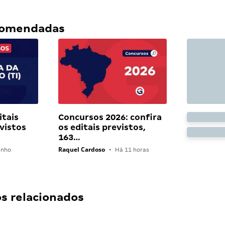
ecomendadas
itais
Concursos 2026: confira
vistos
os editais previstos,
163…
Raquel Cardoso
unho
•
Há 11 horas
 relacionados