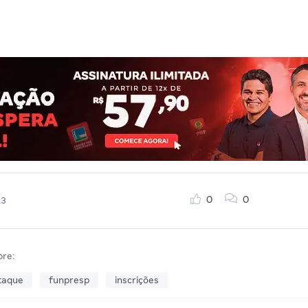
0
0
13
bre:
taque
funpresp
inscrições