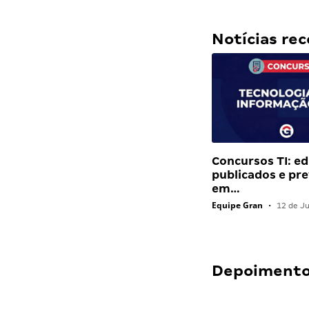
Notícias r
Concursos TI: ed
publicados e pre
em…
Equipe Gran
•
12 de J
Depoimentos