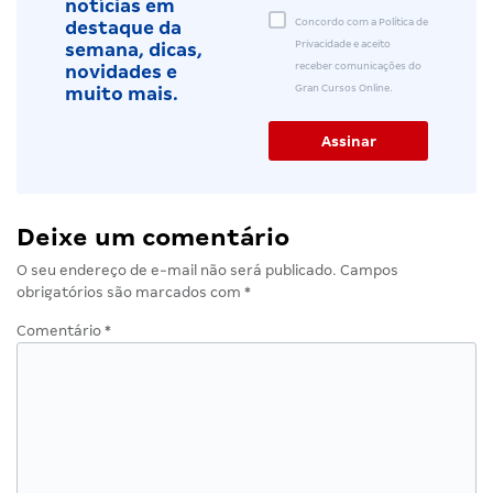
notícias em
Concordo com a Política de
destaque da
Privacidade e aceito
semana, dicas,
receber comunicações do
novidades e
Gran Cursos Online.
muito mais.
Deixe um comentário
O seu endereço de e-mail não será publicado.
Campos
obrigatórios são marcados com
*
Comentário
*