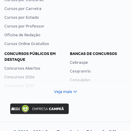
Cursos por Carreira
Cursos por Estado
Cursos por Professor
Oficina de Redação
Cursos Online Gratuitos
CONCURSOS PÚBLICOS EM
BANCAS DE CONCURSOS
DESTAQUE
Cebraspe
Concursos Abertos
Cesgranrio
Concursos 2026
Consulplan
Concursos 2025
FCC
Veja mais
Concurso Nacional Unificado
FGV
Concurso Ibama
Idecan
Concurso MPU
Selecon
Editais publicados
Uniase