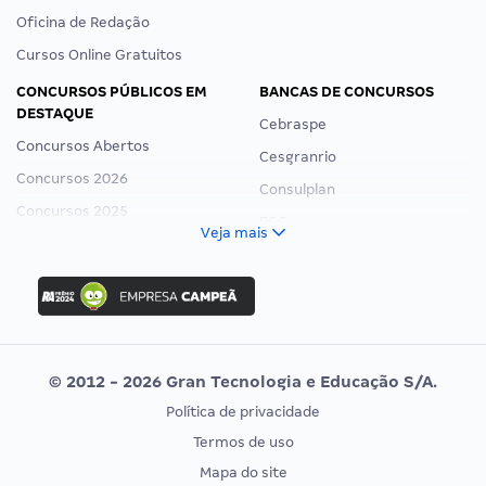
Oficina de Redação
Cursos Online Gratuitos
CONCURSOS PÚBLICOS EM
BANCAS DE CONCURSOS
DESTAQUE
Cebraspe
Concursos Abertos
Cesgranrio
Concursos 2026
Consulplan
Concursos 2025
FCC
Veja mais
Concurso Nacional Unificado
FGV
Concurso Ibama
Idecan
Concurso MPU
Selecon
Editais publicados
Uniase
© 2012 - 2026 Gran Tecnologia e Educação S/A.
Vunesp
Política de privacidade
CONCURSOS POR PROFISSÃO
EXAME DE ORDEM
Termos de uso
Concursos Administrativos
OAB
Mapa do site