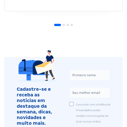
Cadastre-se e
receba as
notícias em
Concordo com a Política de
destaque da
Privacidade e aceito
semana, dicas,
receber comunicações do
novidades e
Gran Cursos Online.
muito mais.