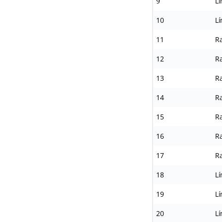
9
L
10
L
11
Ra
12
Ra
13
Ra
14
Ra
15
Ra
16
Ra
17
Ra
18
Lí
19
Lí
20
Lí