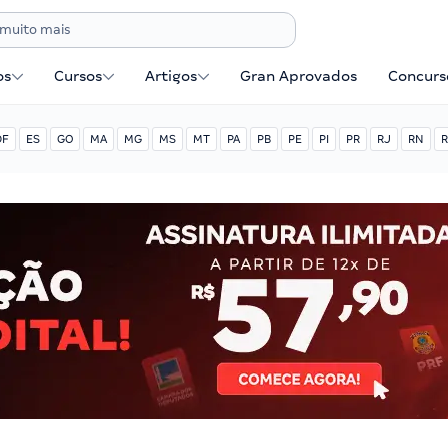
os
Cursos
Artigos
Gran Aprovados
Concurse
DF
ES
GO
MA
MG
MS
MT
PA
PB
PE
PI
PR
RJ
RN
R