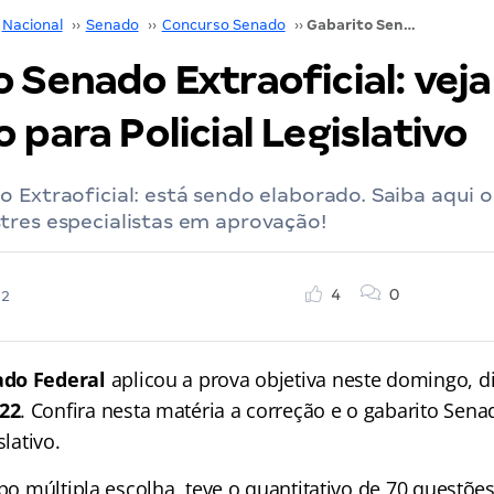
Nacional
››
Senado
››
Concurso Senado
››
Gabarito Senado Extraoficial: veja correção para Policial Legislativo
 Senado Extraoficial: veja
 para Policial Legislativo
 Extraoficial: está sendo elaborado. Saiba aqui 
tres especialistas em aprovação!
4
0
22
ado Federal
aplicou a prova objetiva neste domingo, d
22
. Confira nesta matéria a correção e o gabarito Senad
slativo.
ipo múltipla escolha, teve o quantitativo de 70 questõe