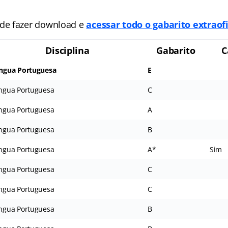
e fazer download e
acessar todo o gabarito extraofi
Disciplina
Gabarito
C
íngua Portuguesa
E
íngua Portuguesa
C
íngua Portuguesa
A
íngua Portuguesa
B
íngua Portuguesa
A*
Sim
íngua Portuguesa
C
íngua Portuguesa
C
íngua Portuguesa
B