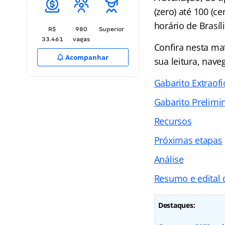
(zero) até 100 (
horário de Brasíl
R$
980
Superior
33.461
vagas
Confira nesta mat
Acompanhar
sua leitura, nave
Gabarito Extraofi
Gabarito Prelimi
Recursos
Próximas etapas
Análise
Resumo e edital
Destaques: