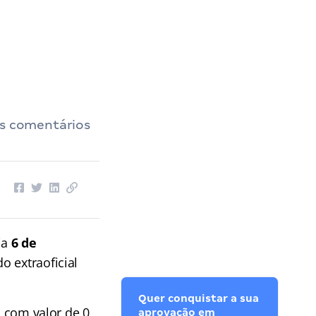
os comentários
ia
6 de
o extraoficial
Quer conquistar a sua
s com valor de 0
aprovação em