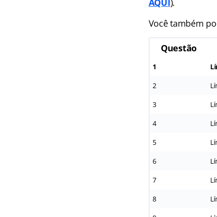
AQUI
).
Você também pod
Questão
1
L
2
L
3
L
4
L
5
L
6
L
7
L
8
L