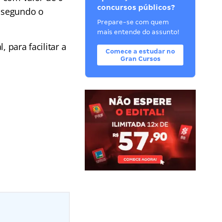
concursos públicos?
, segundo o
Prepare-se com quem
mais entende do assunto!
 para facilitar a
Comece a estudar no
Gran Cursos