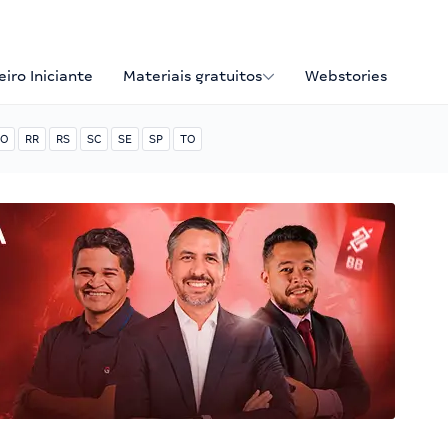
iro Iniciante
Materiais gratuitos
Webstories
O
RR
RS
SC
SE
SP
TO