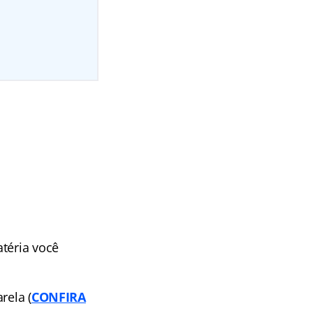
téria você
rela (
CONFIRA