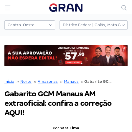
Início
››
Norte
››
Amazonas
››
Manaus
››
Gabarito GCM Manaus AM extraoficial: confira a correção AQUI!
Gabarito GCM Manaus AM
extraoficial: confira a correção
AQUI!
Por
Yara Lima