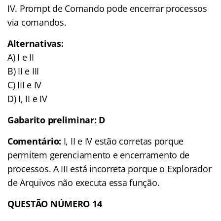
IV. Prompt de Comando pode encerrar processos
via comandos.
Alternativas:
A) I e II
B) II e III
C) III e IV
D) I, II e IV
Gabarito preliminar: D
Comentário:
I, II e IV estão corretas porque
permitem gerenciamento e encerramento de
processos. A III está incorreta porque o Explorador
de Arquivos não executa essa função.
QUESTÃO NÚMERO 14