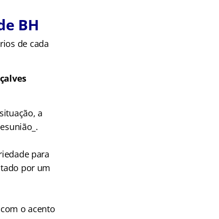
 de BH
rios de cada
nçalves
situação, a
desunião_.
oriedade para
entado por um
o com o acento