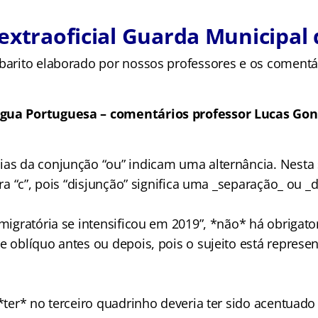
extraoficial Guarda Municipal
abarito elaborado por nossos professores e os comentá
gua Portuguesa – comentários professor Lucas Go
ias da conjunção “ou” indicam uma alternância. Nesta 
etra “c”, pois “disjunção” significa uma _separação_ ou _
 migratória se intensificou em 2019”, *não* há obrigat
me oblíquo antes ou depois, pois o sujeito está repres
 *ter* no terceiro quadrinho deveria ter sido acentuad