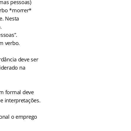
umas pessoas)
erbo *morrer*
e. Nesta
.
ssoas”.
um verbo.
ordância deve ser
siderado na
em formal deve
e interpretações.
cional o emprego