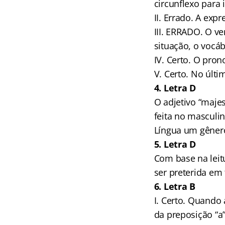
circunflexo para 
II. Errado. A ex
III. ERRADO. O ve
situação, o vocáb
IV. Certo. O pro
V. Certo. No últi
4. Letra D
O adjetivo “majes
feita no masculi
Língua um gêner
5. Letra D
Com base na leit
ser preterida em 
6. Letra B
I. Certo. Quando 
da preposição “a”