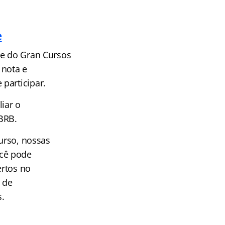
e
pe do Gran Cursos
 nota e
participar.
iar o
BRB.
curso, nossas
ocê pode
ertos no
 de
s.