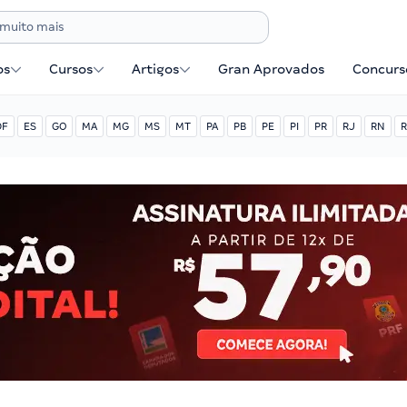
os
Cursos
Artigos
Gran Aprovados
Concurse
DF
ES
GO
MA
MG
MS
MT
PA
PB
PE
PI
PR
RJ
RN
R