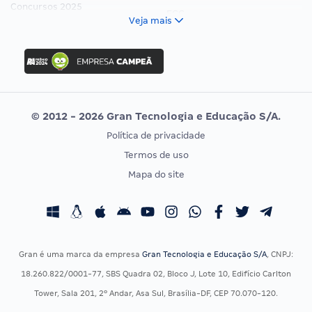
Concursos 2025
FCC
Veja mais
Concurso Nacional Unificado
FGV
Concurso Ibama
Idecan
Concurso MPU
Selecon
Editais publicados
Uniase
© 2012 - 2026 Gran Tecnologia e Educação S/A.
Vunesp
Política de privacidade
CONCURSOS POR PROFISSÃO
EXAME DE ORDEM
Termos de uso
Concursos Administrativos
OAB
Mapa do site
Concursos Educação
Prova OAB
Concursos Fiscais
Calendário OAB
Concursos Jurídicos
Questões OAB
Concursos Militares
Recursos OAB
Gran é uma marca da empresa
Gran Tecnologia e Educação S/A
, CNPJ:
Concursos Policiais
Exame de Ordem
18.260.822/0001-77, SBS Quadra 02, Bloco J, Lote 10, Edifício Carlton
Concursos Saúde
Tower, Sala 201, 2º Andar, Asa Sul, Brasília-DF, CEP 70.070-120.
Concursos Tribunais