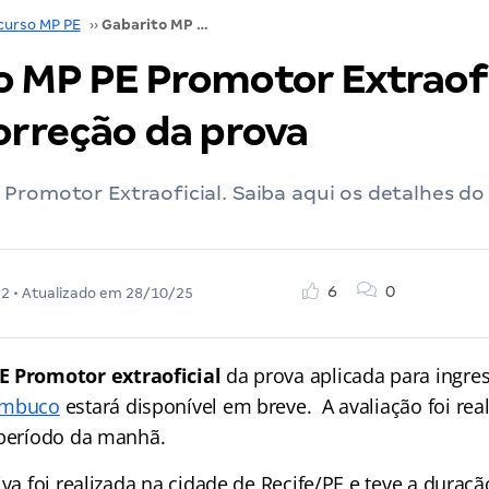
curso MP PE
››
Gabarito MP PE Promotor Extraoficial: faça a correção da prova
o MP PE Promotor Extraofi
orreção da prova
Promotor Extraoficial. Saiba aqui os detalhes d
6
0
22
• Atualizado em
28/10/25
E Promotor extraoficial
da prova aplicada para ingre
ambuco
estará disponível em breve. A avaliação foi real
 período da manhã.
iva foi realizada na cidade de Recife/PE e teve a duraçã