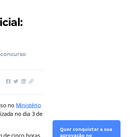
cial:
o concurso
sso no
Ministério
izada no dia 3 de
Quer conquistar a sua
o de cinco horas.
aprovação no