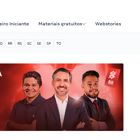
iro Iniciante
Materiais gratuitos
Webstories
O
RR
RS
SC
SE
SP
TO