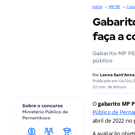
Início
››
MP PE
››
Con
Gabarit
faça a c
Gabarito MP PE 
público
Por
Lanna Sant'Anna
Publicado em
04/04/
32 min. de leitura
O
gabarito MP P
Sobre o concurso
Público de Pern
Ministério Público de
Pernambuco
abril de 2022 no
A avaliação objet