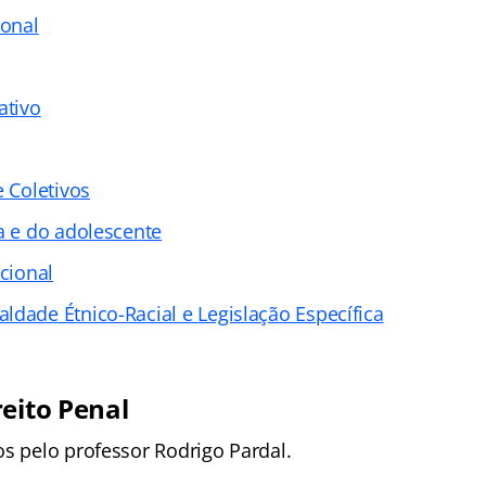
ional
ativo
e Coletivos
a e do adolescente
ucional
ldade Étnico-Racial e
Legislação Específica
reito Penal
os pelo professor Rodrigo Pardal.