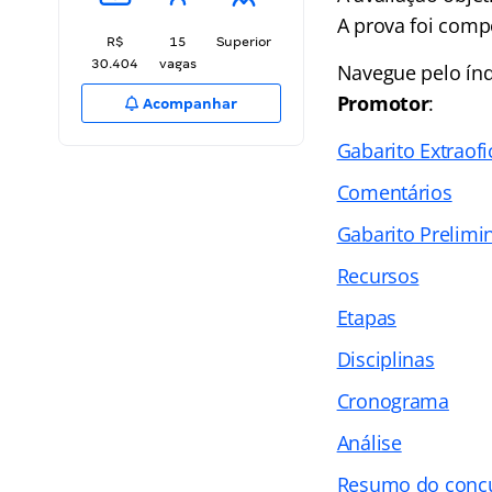
A prova foi compo
R$
15
Superior
30.404
vagas
Navegue pelo
ín
Promotor
:
Acompanhar
Gabarito Extraofi
Comentários
Gabarito Prelimi
Recursos
Etapas
Disciplinas
Cronograma
Análise
Resumo do conc