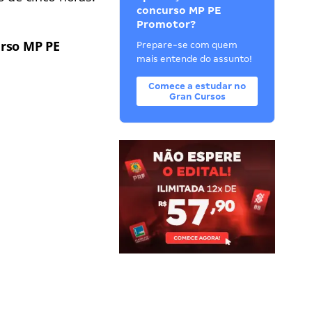
concurso MP PE
Promotor?
rso MP PE
Prepare-se com quem
mais entende do assunto!
Comece a estudar no
Gran Cursos