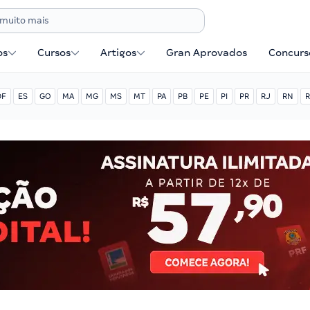
os
Cursos
Artigos
Gran Aprovados
Concurse
DF
ES
GO
MA
MG
MS
MT
PA
PB
PE
PI
PR
RJ
RN
R