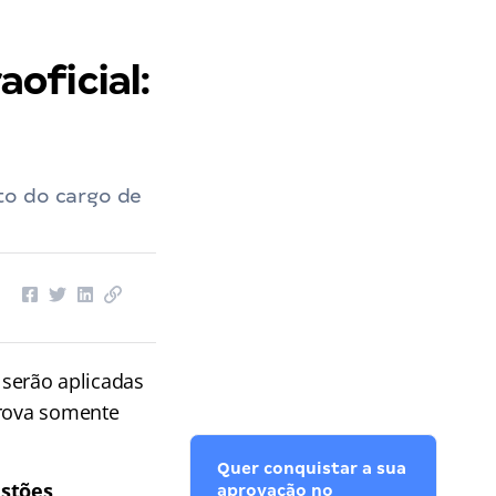
oficial:
to do cargo de
 serão aplicadas
prova somente
Quer conquistar a sua
stões
aprovação no