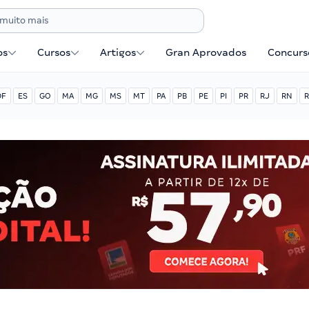
os
Cursos
Artigos
Gran Aprovados
Concurse
DF
ES
GO
MA
MG
MS
MT
PA
PB
PE
PI
PR
RJ
RN
R