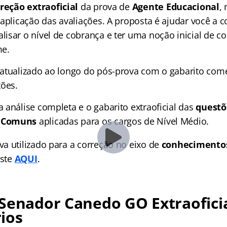
reção extraoficial
da prova de
Agente Educacional
,
aplicação das avaliações. A proposta é ajudar você a co
isar o nível de cobrança e ter uma noção inicial de c
me.
atualizado ao longo do pós-prova com o gabarito com
tões.
 análise completa e o gabarito extraoficial das
questõ
s Comuns
aplicadas para os cargos de Nível Médio.
a utilizado para a correção no eixo de
conhecimento
este
AQUI
.
Senador Canedo GO Extraoficia
ios