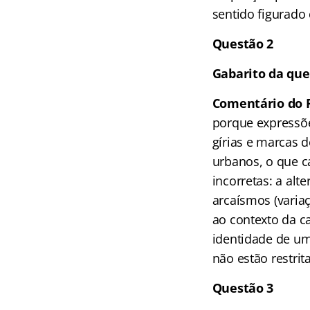
sentido figurado
Questão 2
Gabarito da que
Comentário do P
porque expressões
gírias e marcas 
urbanos, o que ca
incorretas: a al
arcaísmos (variaçã
ao contexto da c
identidade de um 
não estão restrit
Questão 3