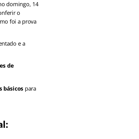
 no domingo, 14
nferir o
omo foi a prova
entado e a
es de
s básicos
para
l: