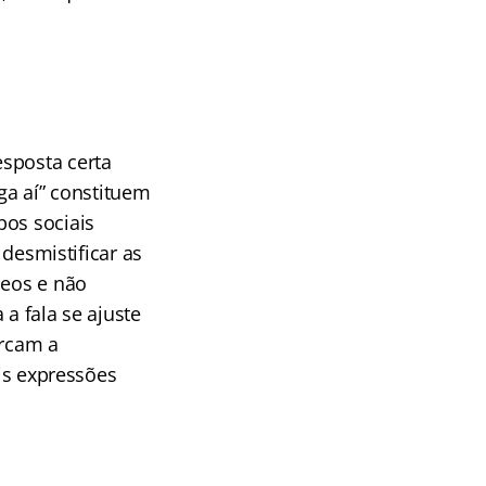
esposta certa
ga aí” constituem
pos sociais
 desmistificar as
neos e não
 a fala se ajuste
arcam a
ais expressões