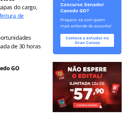
Concurso Senador
etapas do cargo,
Canedo GO?
feitura de
Prepare-se com quem
mais entende do assunto!
portunidades
Comece a estudar no
Gran Cursos
nada de 30 horas
nedo GO