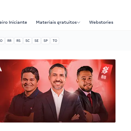
iro Iniciante
Materiais gratuitos
Webstories
O
RR
RS
SC
SE
SP
TO