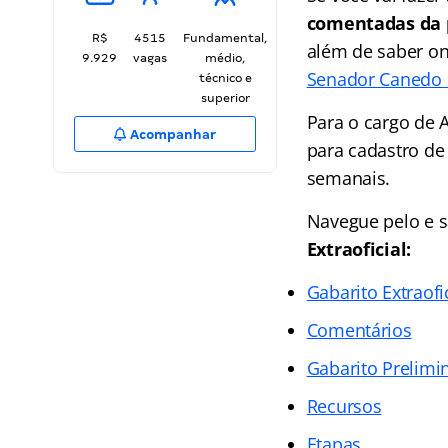
comentadas da p
R$
4515
Fundamental,
além de saber on
9.929
vagas
médio,
Senador Canedo
técnico e
superior
Para o cargo de 
Acompanhar
para cadastro de
semanais.
Navegue pelo e s
Extraoficial:
Gabarito Extraofi
Comentários
Gabarito Prelimi
Recursos
Etapas