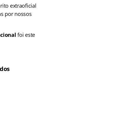
ito extraoficial
s por nossos
cional
foi este
 dos