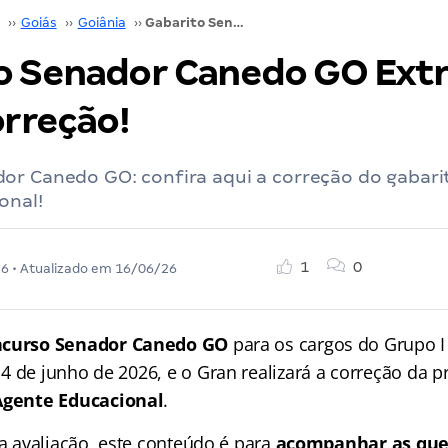
››
Goiás
››
Goiânia
››
Gabarito Senador Canedo GO Extraoficial: veja a correção!
o Senador Canedo GO Extra
orreção!
or Canedo GO: confira aqui a correção do gabari
onal!
1
0
26
• Atualizado em
16/06/26
curso Senador Canedo GO
para os cargos do Grupo I
4 de junho de 2026, e o Gran realizará a correção da 
Agente Educacional
.
 a avaliação, este conteúdo é para
acompanhar as que