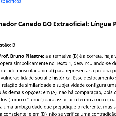
specíficos
nador Canedo GO Extraoficial: Língua
stão:
B
rof. Bruno Pilastre:
a alternativa (B) é a correta, haja 
 opera simbolicamente no Texto 1, desvinculando-se d
l (tecido muscular animal) para representar a própria 
vulnerabilidade social e histórica. Esse deslocamento
elação de similaridade e subjetividade configura uma
 às demais opções: em (A), não há comparação, pois o 
itos (como o “como”) para associar o termo a outro; na l
a uma ambiguidade que prejudique o referente, mas 
 consciente; e em (D), não se verifica uma contradição