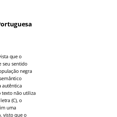
 Portuguesa
vista que o
e seu sentido
população negra
 semântico
 autêntica
texto não utiliza
etra (C), o
sim uma
, visto que o