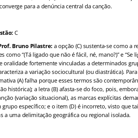
 converge para a denúncia central da canção.
stão:
C
rof. Bruno Pilastre:
a opção (C) sustenta-se como a r
 como “(Tá ligado que não é fácil, né, mano?)” e “Se li
de oralidade fortemente vinculadas a determinados gru
racteriza a variação sociocultural (ou diastrática). Para
ternativa (A) falha porque esses termos são contemporâ
o histórica); a letra (B) afasta-se do foco, pois, embora
anção (variação situacional), as marcas explícitas dem
grupo específico; e o item (D) é incorreto, visto que t
as a uma delimitação geográfica ou regional isolada.