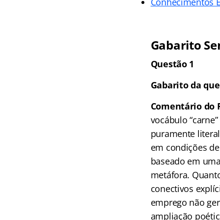
Conhecimentos E
Gabarito Se
Questão 1
Gabarito da que
Comentário do P
vocábulo “carne”
puramente litera
em condições de 
baseado em uma r
metáfora. Quanto
conectivos explíc
emprego não ger
ampliação poética