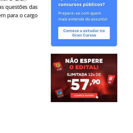
concursos públicos?
das questões das
Prepare-se com quem
m para o cargo
mais entende do assunto!
Comece a estudar no
Gran Cursos