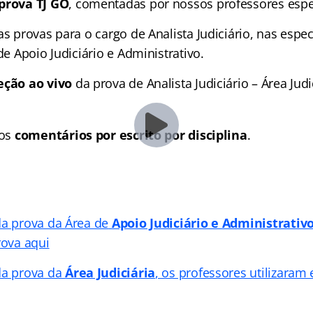
prova TJ GO
, comentadas por nossos professores espec
as provas para o cargo de Analista Judiciário, nas espec
 de Apoio Judiciário e Administrativo.
eção ao vivo
da prova de Analista Judiciário – Área Judic
:
 os
comentários por escrito por disciplina
.
da prova da Área de
Apoio Judiciário e Administrativ
rova aqui
da prova da
Área Judiciária
, os professores utilizaram 