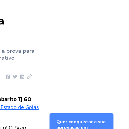
a
 a prova para
rativo
barito TJ GO
o Estado de Goiás
Quer conquistar a sua
ilo! O
Gran
aprovação em