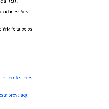
ialistas.
ialidades: Área
iária feita pelos
o
, os professores
esta prova aqui!