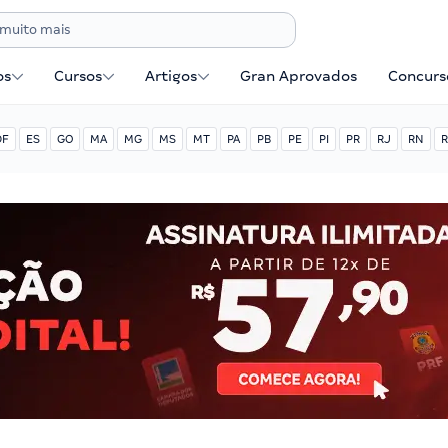
os
Cursos
Artigos
Gran Aprovados
Concurse
DF
ES
GO
MA
MG
MS
MT
PA
PB
PE
PI
PR
RJ
RN
R