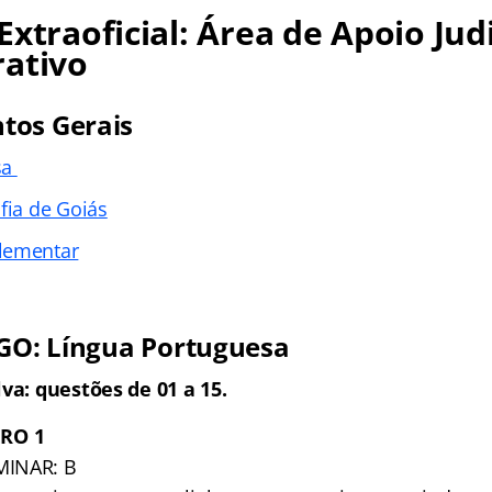
Extraoficial: Área de Apoio Judi
rativo
tos Gerais
sa
fia de Goiás
lementar
 GO: Língua Portuguesa
lva: questões de 01 a 15.
RO 1
MINAR: B