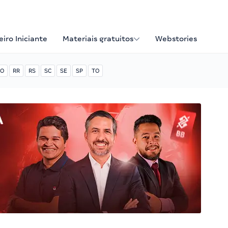
iro Iniciante
Materiais gratuitos
Webstories
O
RR
RS
SC
SE
SP
TO