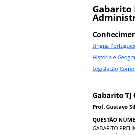
Gabarito 
Administ
Conhecimen
Língua Portugue
História e Geogra
Legislação Comp
Gabarito TJ
Prof. Gustavo Si
QUESTÃO NÚME
GABARITO PRELI