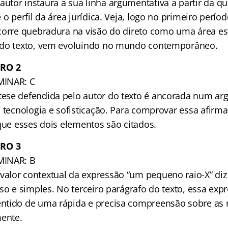
tor instaura a sua linha argumentativa a partir da q
 o perfil da área jurídica. Veja, logo no primeiro perío
corre quebradura na visão do direto como uma área está
 do texto, vem evoluindo no mundo contemporâneo.
RO 2
MINAR: C
ese defendida pelo autor do texto é ancorada num a
 tecnologia e sofisticação. Para comprovar essa afirma
que esses dois elementos são citados.
RO 3
MINAR: B
lor contextual da expressão “um pequeno raio-X” diz 
so e simples. No terceiro parágrafo do texto, essa expr
ntido de uma rápida e precisa compreensão sobre a
mente.