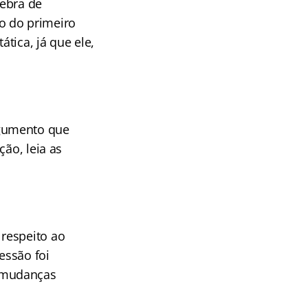
uebra de
do do primeiro
tica, já que ele,
rgumento que
ção, leia as
respeito ao
essão foi
s mudanças