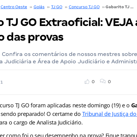
Centro Oeste
››
Goiás
››
TJ GO
››
Concurso TJ GO
››
Gabarito TJ GO Extraoficial: VEJA a correção das provas
 TJ GO Extraoficial: VEJA 
o das provas
: Confira os comentários de nossos mestres sobre
a Judiciária e Área de Apoio Judiciário e Administ
0
0
21
curso TJ GO foram aplicadas neste domingo (19) e o
Ga
 sendo preparado! O certame do
Tribunal de Justiça d
ara o cargo de Analista Judiciário.
er como foi o seu desempenho na prova? Fique tranqu