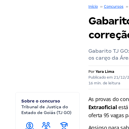
Início
››
Concursos
››
Gabarito
correçã
Gabarito TJ GO
os cargo da Áre
Por
Yara Lima
Publicado em
21/12/
16 min. de leitura
As provas do con
Sobre o concurso
Extraoficial
está
Tribunal de Justiça do
Estado de Goiás (TJ GO)
oferta 95 vagas p
Ansioso para sab