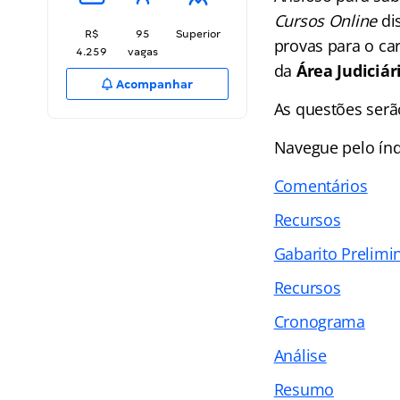
Cursos Online
dis
R$
95
Superior
provas para o ca
4.259
vagas
da
Área Judiciár
Acompanhar
As questões serã
Navegue pelo
ín
Comentários
Recursos
Gabarito Prelimi
Recursos
Cronograma
Análise
Resumo