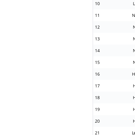
10
L
11
No
12
No
13
No
14
No
15
No
16
Hi
17
Hi
18
Hi
19
Hi
20
Hi
21
Le