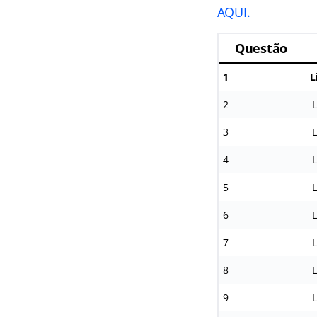
AQUI.
Questão
1
L
2
L
3
L
4
L
5
L
6
L
7
L
8
L
9
L