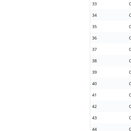
33
C
34
C
35
C
36
C
37
C
38
C
39
C
40
C
41
C
42
C
43
C
44
C