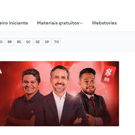
iro Iniciante
Materiais gratuitos
Webstories
O
RR
RS
SC
SE
SP
TO