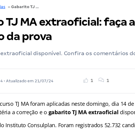
ias
››
Gabarito TJ MA extraoficial: faça a correção da prova
 TJ MA extraoficial: faça a
o da prova
extraoficial disponível. Confira os comentários d
1
1
24
• Atualizado em
21/07/24
curso TJ MA foram aplicadas neste domingo, dia 14 de 
téria a correção e o
gabarito TJ MA extraoficial
dispon
o Instituto Consulplan. Foram registrados 52.732 candi