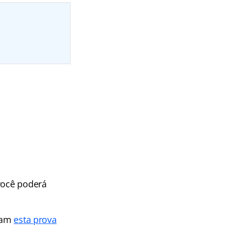
 você poderá
aram
esta prova