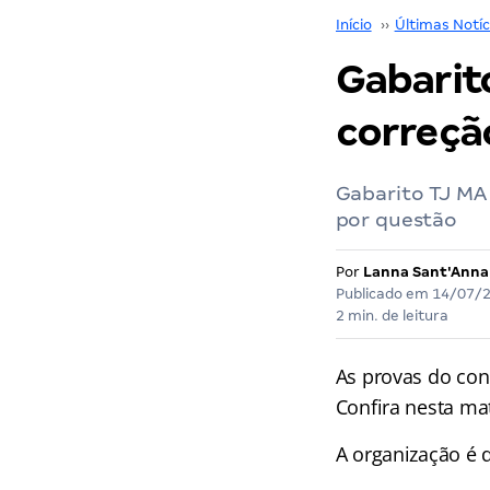
Início
››
Últimas Notíc
Gabarito
correçã
Gabarito TJ MA 
por questão
Por
Lanna Sant'Anna
Publicado em
14/07/
2 min. de leitura
As provas do con
Confira nesta ma
A organização é d