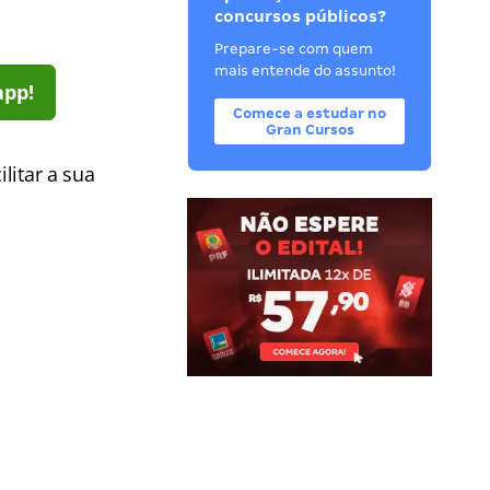
concursos públicos?
Prepare-se com quem
mais entende do assunto!
app!
Comece a estudar no
Gran Cursos
litar a sua