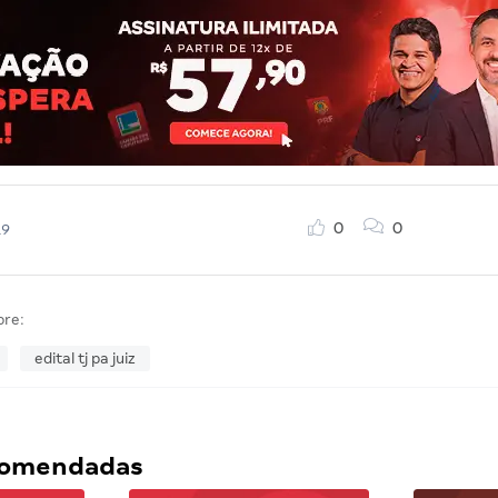
0
0
19
bre:
edital tj pa juiz
ecomendadas