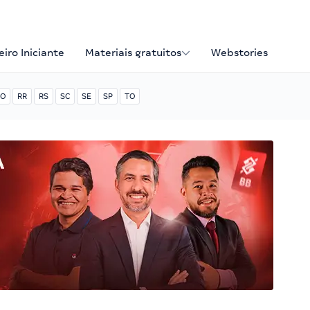
iro Iniciante
Materiais gratuitos
Webstories
O
RR
RS
SC
SE
SP
TO