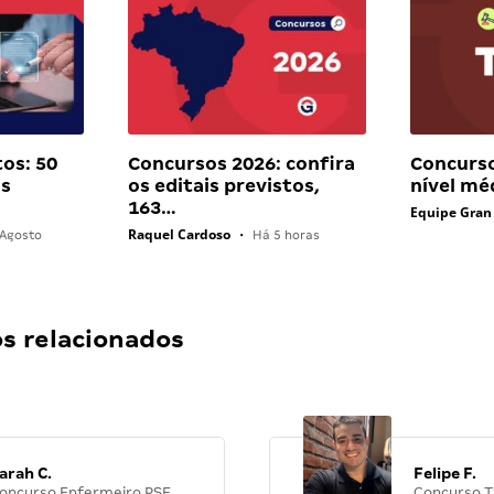
os: 50
Concursos 2026: confira
Concurso
as
os editais previstos,
nível mé
163…
Equipe Gran
Raquel Cardoso
Agosto
•
Há 5 horas
 relacionados
arah C.
Felipe F.
oncurso Enfermeiro PSF
Concurso T