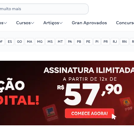
os
Cursos
Artigos
Gran Aprovados
Concurse
DF
ES
GO
MA
MG
MS
MT
PA
PB
PE
PI
PR
RJ
RN
R