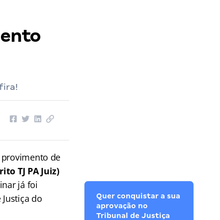
mento
ira!
a provimento de
ito TJ PA Juiz)
nar já foi
Quer conquistar a sua
 Justiça do
aprovação no
Tribunal de Justiça