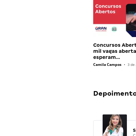
Concursos Abert
mil vagas abert
esperam…
Camila Campos
•
3 de 
Depoimentos
S
C