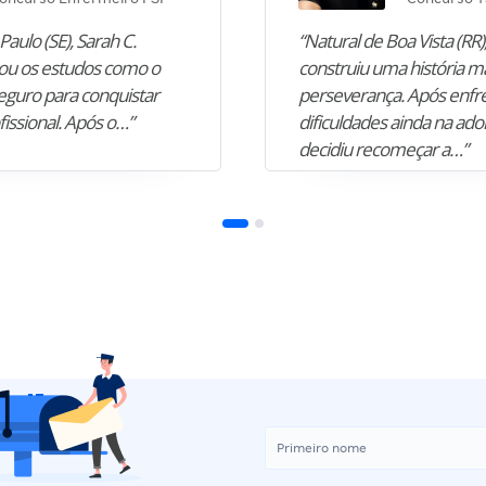
Paulo (SE), Sarah C.
“Natural de Boa Vista (RR),
u os estudos como o
construiu uma história m
guro para conquistar
perseverança. Após enfr
fissional. Após o…”
dificuldades ainda na ado
decidiu recomeçar a…”