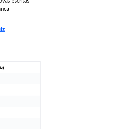
ovas escritas
anca
iz
iz
)