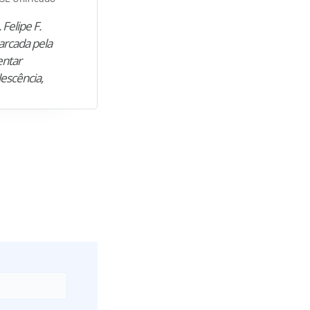
 Felipe F.
“Natural de Juazeiro do Norte (CE),
arcada pela
M. encontrou nos estudos o cami
entar
para construir uma nova fase da vi
lescência,
profissional. Após…”