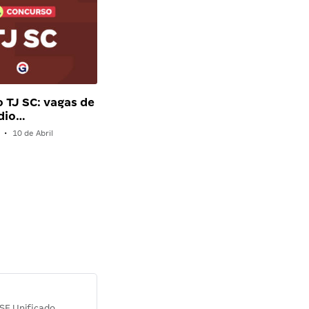
 TJ SC: vagas de
dio…
•
10 de Abril
Diana M.
SE Unificado
Concurso SEPLAG CE