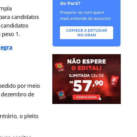
do Pará?
ampla
Prepare-se com quem
 para candidatos
mais entende do assunto!
6 candidatos
COMECE A ESTUDAR
 peso 1.
NO GRAN
tegra
 pedido por meio
de dezembro de
trário, o pleito