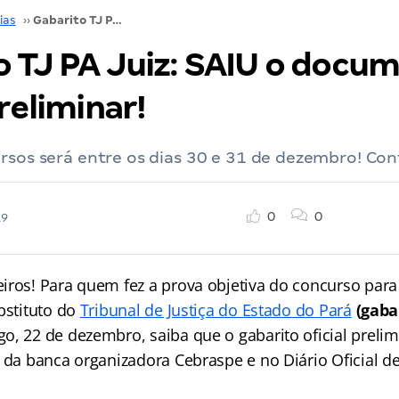
ias
››
Gabarito TJ PA Juiz: SAIU o documento oficial preliminar!
o TJ PA Juiz: SAIU o docu
preliminar!
rsos será entre os dias 30 e 31 de dezembro! Conf
0
0
19
iros! Para quem fez a prova objetiva do concurso par
bstituto do
Tribunal de Justiça do Estado do Pará
(gabar
, 22 de dezembro, saiba que o gabarito oficial prelimi
 da banca organizadora Cebraspe e no Diário Oficial de