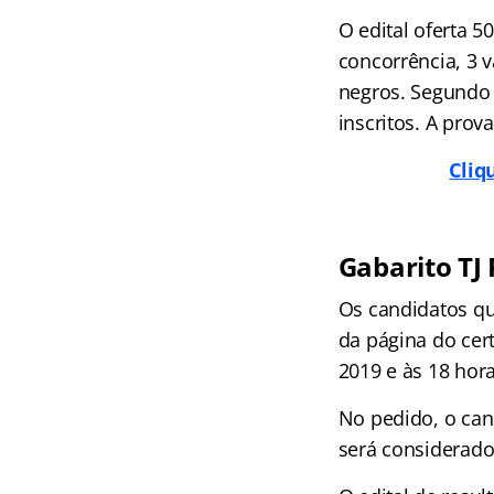
O edital oferta 5
concorrência, 3 
negros. Segundo 
inscritos. A prov
Cliq
Gabarito TJ 
Os candidatos qu
da página do cer
2019 e às 18 hor
No pedido, o cand
será considerado