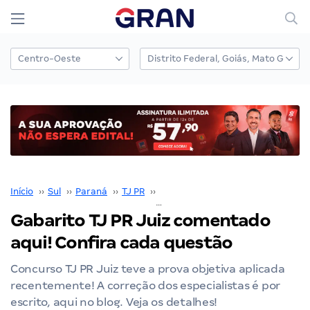
Início
››
Sul
››
Paraná
››
TJ PR
››
Concurso TJ PR
››
Gabarito TJ PR Juiz comentado aqui! Confira cada questão
Gabarito TJ PR Juiz comentado
aqui! Confira cada questão
Concurso TJ PR Juiz teve a prova objetiva aplicada
recentemente! A correção dos especialistas é por
escrito, aqui no blog. Veja os detalhes!