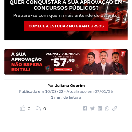
QUER CONQUISTAR A SUA APROVAÇÃO EM
CONCURSOS PÚBLICOS?
Prepare-se com quem mais entende do assunto!
COMECE A ESTUDAR NO GRAN CURSOS
Por
Juliana Gebrim
Publicado em
10/08/22
• Atualizado em
07/01/26
1 min. de leitura
0
0