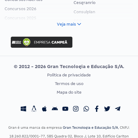
Cesgranrio
Concursos 2026
Consulplan
Concursos 2025
FCC
Veja mais
Concurso Nacional Unificado
FGV
Concurso Ibama
Idecan
Concurso MPU
Selecon
Editais publicados
Uniase
© 2012 - 2026 Gran Tecnologia e Educação S/A.
Vunesp
Política de privacidade
CONCURSOS POR PROFISSÃO
EXAME DE ORDEM
Termos de uso
Concursos Administrativos
OAB
Mapa do site
Concursos Educação
Prova OAB
Concursos Fiscais
Calendário OAB
Concursos Jurídicos
Questões OAB
Concursos Militares
Recursos OAB
Gran é uma marca da empresa
Gran Tecnologia e Educação S/A
, CNPJ:
Concursos Policiais
Exame de Ordem
18.260.822/0001-77, SBS Quadra 02, Bloco J, Lote 10, Edifício Carlton