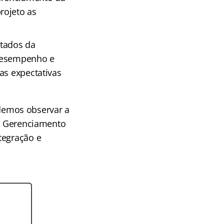
rojeto as
ltados da
 desempenho e
as expectativas
demos observar a
de Gerenciamento
tegração e