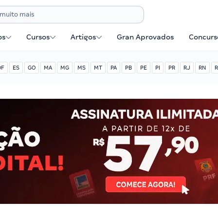
os
Cursos
Artigos
Gran Aprovados
Concurse
DF
ES
GO
MA
MG
MS
MT
PA
PB
PE
PI
PR
RJ
RN
R