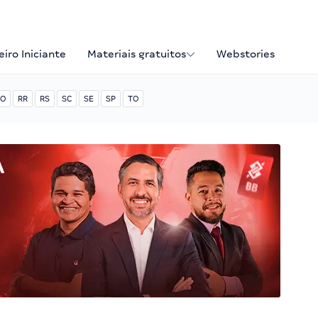
iro Iniciante
Materiais gratuitos
Webstories
O
RR
RS
SC
SE
SP
TO