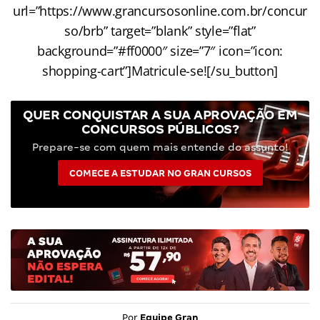
url=”https://www.grancursosonline.com.br/concur
so/brb” target=”blank” style=”flat”
background=”#ff0000″ size=”7″ icon=”icon:
shopping-cart”]Matricule-se![/su_button]
QUER CONQUISTAR A SUA APROVAÇÃO EM
CONCURSOS PÚBLICOS?
Prepare-se com quem mais entende do assunto!
COMECE A ESTUDAR NO GRAN CURSOS
Por
Equipe Gran