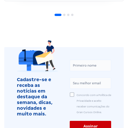
Cadastre-se e
receba as
notícias em
Concordo com a Política de
destaque da
Privacidade e aceito
semana, dicas,
receber comunicações do
novidades e
Gran Cursos Online.
muito mais.