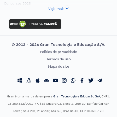
Concursos 2025
FCC
Veja mais
Concurso Nacional Unificado
FGV
Concurso Ibama
Idecan
Concurso MPU
Selecon
Editais publicados
Uniase
© 2012 - 2026 Gran Tecnologia e Educação S/A.
Vunesp
Política de privacidade
CONCURSOS POR PROFISSÃO
EXAME DE ORDEM
Termos de uso
Concursos Administrativos
OAB
Mapa do site
Concursos Educação
Prova OAB
Concursos Fiscais
Calendário OAB
Concursos Jurídicos
Questões OAB
Concursos Militares
Recursos OAB
Gran é uma marca da empresa
Gran Tecnologia e Educação S/A
, CNPJ:
Concursos Policiais
Exame de Ordem
18.260.822/0001-77, SBS Quadra 02, Bloco J, Lote 10, Edifício Carlton
Concursos Saúde
Tower, Sala 201, 2º Andar, Asa Sul, Brasília-DF, CEP 70.070-120.
Concursos Tribunais