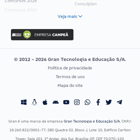
Concursos 2026
Consulplan
Concursos 2025
FCC
Veja mais
Concurso Nacional Unificado
FGV
Concurso Ibama
Idecan
Concurso MPU
Selecon
Editais publicados
Uniase
© 2012 - 2026 Gran Tecnologia e Educação S/A.
Vunesp
Política de privacidade
CONCURSOS POR PROFISSÃO
EXAME DE ORDEM
Termos de uso
Concursos Administrativos
OAB
Mapa do site
Concursos Educação
Prova OAB
Concursos Fiscais
Calendário OAB
Concursos Jurídicos
Questões OAB
Concursos Militares
Recursos OAB
Gran é uma marca da empresa
Gran Tecnologia e Educação S/A
, CNPJ:
Concursos Policiais
Exame de Ordem
18.260.822/0001-77, SBS Quadra 02, Bloco J, Lote 10, Edifício Carlton
Concursos Saúde
Tower, Sala 201, 2º Andar, Asa Sul, Brasília-DF, CEP 70.070-120.