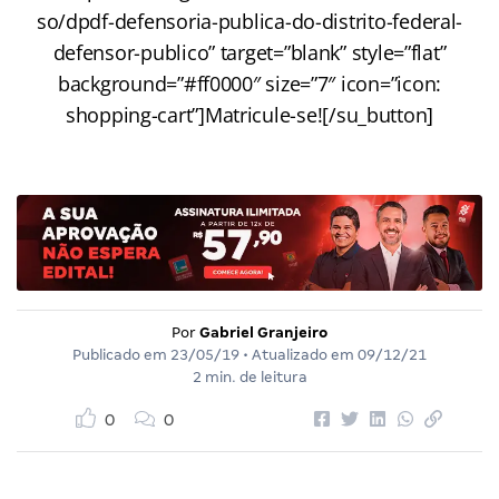
so/dpdf-defensoria-publica-do-distrito-federal-
defensor-publico” target=”blank” style=”flat”
background=”#ff0000″ size=”7″ icon=”icon:
shopping-cart”]Matricule-se![/su_button]
Por
Gabriel Granjeiro
Publicado em
23/05/19
• Atualizado em
09/12/21
2 min. de leitura
0
0