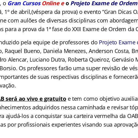
, o
Gran Cursos
Online e
o
Projeto Exame de Ordem
1º de abril,(véspera da prova) o evento “Gran Dicas 
ne com aulões de diversas disciplinas com abordagem
as para a prova da 1ª fase do XXII Exame de Ordem da 
nduzido pela equipe de professores do
Projeto Exame
o, Raquel Bueno, Daniela Menezes, Anderson Costa, Br
dro Alencar, Luciano Dutra, Roberta Queiroz, Gervásio M
Borsio. Os professores farão uma super revisão de v
mportantes de suas respectivas disciplinas e fornecerã
vação.
AB
será ao vivo e gratuito
e tem como objetivo auxilia
nhecimentos adquiridos nessa caminhada e revisar tóp
a ajudá-los a conquistar sua carteira vermelha da OAB
das por profissionais experientes visando sua aprovaçã