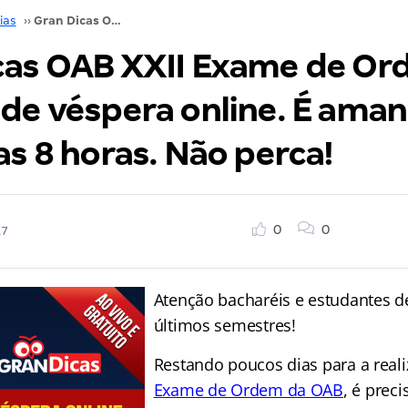
ias
››
Gran Dicas OAB XXII Exame de Ordem: Revisão de véspera online. É amanhã, a partir das 8 horas. Não perca!
cas OAB XXII Exame de Or
de véspera online. É aman
as 8 horas. Não perca!
0
0
17
Atenção bacharéis e estudantes 
últimos semestres!
Restando poucos dias para a real
Exame de Ordem da OAB
, é prec