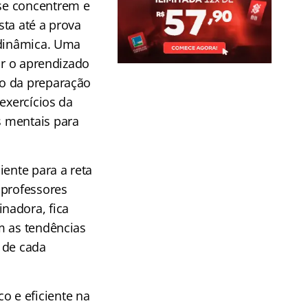
se concentrem e
ta até a prova
 dinâmica. Uma
ar o aprendizado
o da preparação
exercícios da
 mentais para
iente para a reta
 professores
nadora, fica
m as tendências
 de cada
 e eficiente na