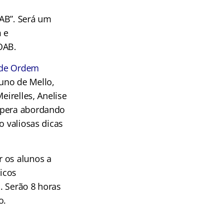
OAB”. Será um
 e
OAB.
 de Ordem
uno de Mello,
eirelles, Anelise
éspera abordando
o valiosas dicas
r os alunos a
icos
. Serão 8 horas
o.