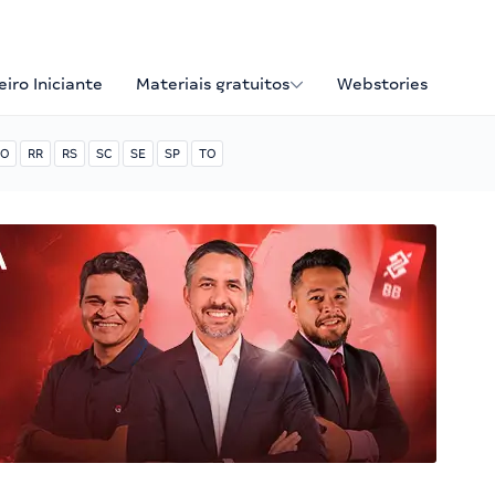
iro Iniciante
Materiais gratuitos
Webstories
O
RR
RS
SC
SE
SP
TO