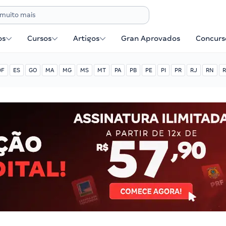
os
Cursos
Artigos
Gran Aprovados
Concurse
DF
ES
GO
MA
MG
MS
MT
PA
PB
PE
PI
PR
RJ
RN
R