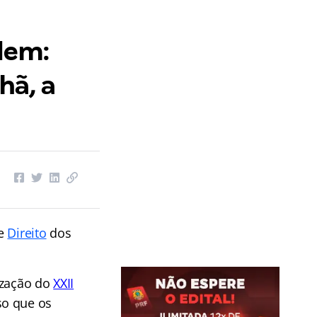
dem:
hã, a
de
Direito
dos
ização do
XXII
iso que os