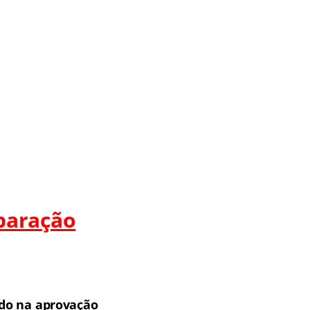
paração
do na aprovação