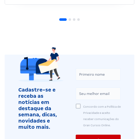
Cadastre-se e
receba as
notícias em
Concordo com a Política de
destaque da
Privacidade e aceito
semana, dicas,
receber comunicações do
novidades e
Gran Cursos Online.
muito mais.