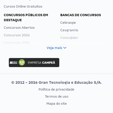
Cursos Online Gratuitos
CONCURSOS PÚBLICOS EM
BANCAS DE CONCURSOS
DESTAQUE
Cebraspe
Concursos Abertos
Cesgranrio
Concursos 2026
Consulplan
Concursos 2025
FCC
Veja mais
Concurso Nacional Unificado
FGV
Concurso Ibama
Idecan
Concurso MPU
Selecon
Editais publicados
Uniase
© 2012 - 2026 Gran Tecnologia e Educação S/A.
Vunesp
Política de privacidade
CONCURSOS POR PROFISSÃO
EXAME DE ORDEM
Termos de uso
Concursos Administrativos
OAB
Mapa do site
Concursos Educação
Prova OAB