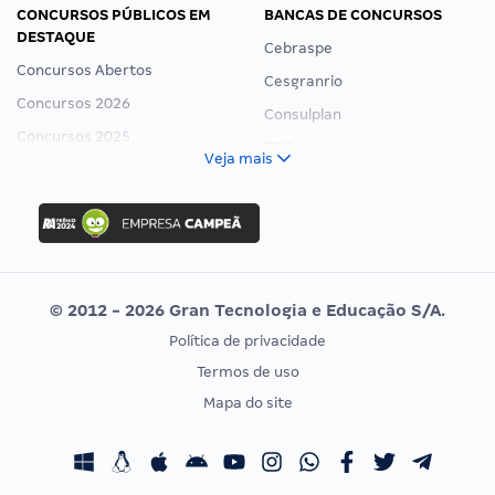
CONCURSOS PÚBLICOS EM
BANCAS DE CONCURSOS
DESTAQUE
Cebraspe
Concursos Abertos
Cesgranrio
Concursos 2026
Consulplan
Concursos 2025
FCC
Veja mais
Concurso Nacional Unificado
FGV
Concurso Ibama
Idecan
Concurso MPU
Selecon
Editais publicados
Uniase
© 2012 - 2026 Gran Tecnologia e Educação S/A.
Vunesp
Política de privacidade
CONCURSOS POR PROFISSÃO
EXAME DE ORDEM
Termos de uso
Concursos Administrativos
OAB
Mapa do site
Concursos Educação
Prova OAB
Concursos Fiscais
Calendário OAB
Concursos Jurídicos
Questões OAB