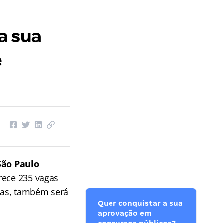
a sua
e
São Paulo
rece 235 vagas
atas, também será
Quer conquistar a sua
aprovação em