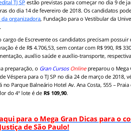
edital TJ SP
estão previstas para começar no dia 9 de ja
ras do dia 14 de fevereiro de 2018. Os candidatos pode
e da organizadora
, Fundação para o Vestibular da Univ
.
o cargo de Escrevente os candidatos precisam possuir 
ação é de R$ 4.706,53, sem contar com R$ 990, R$ 330
mentação, auxílio saúde e auxílio-transporte, respecti
ua preparação, o
Gran Cursos
Online
preparou o Mega 
 de Véspera para o TJ SP no dia 24 de março de 2018, v
á no Parque Balneário Hotel Av. Ana Costa, 555 – Praia
lor do 4º lote é de
R$ 109,90
.
 aqui para o Mega Gran Dicas para o c
Justiça de São Paulo!