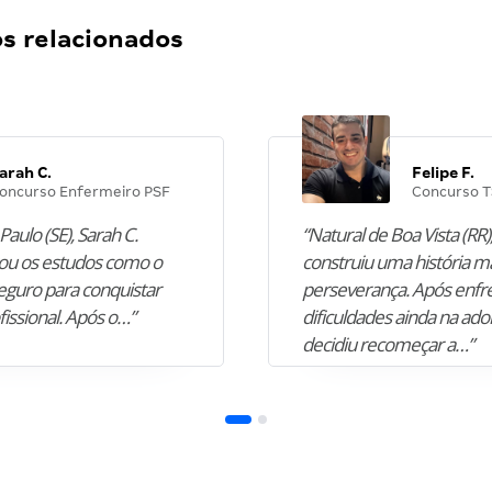
 relacionados
arah C.
Felipe F.
oncurso Enfermeiro PSF
Concurso T
Paulo (SE), Sarah C.
“Natural de Boa Vista (RR),
u os estudos como o
construiu uma história m
guro para conquistar
perseverança. Após enfr
fissional. Após o…”
dificuldades ainda na ado
decidiu recomeçar a…”