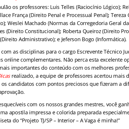
ulão os professores: Luis Telles (Raciocínio Lógico); 
llace França (Direito Penal e Processual Penal); Tereza 
o); Weslei Machado (Normas da Corregedoria Geral da J
 (Direito Constitucional); Roberta Queiroz (Direito Proc
Direito Administrativo); e Jeferson Bogo (Informática).
 com as disciplinas para o cargo Escrevente Técnico Ju
s online complementares. Não perca esta excelente o
 mais importantes do conteúdo com os melhores profes
icas
realizado, a equipe de professores acertou mais 
o os candidatos com pontos preciosos que fizeram a di
 aprovação.
esquecíveis com os nossos grandes mestres, você ganh
a apostila impressa e colorida preparada especialme
eta do “Projeto TJ/SP – Interior – A Vaga é minha!”