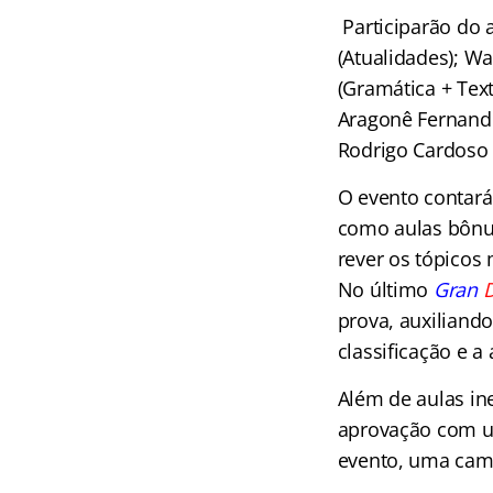
Participarão do a
(Atualidades); Wa
(Gramática + Text
Aragonê Fernandes
Rodrigo Cardoso (
O evento contará
como aulas bônu
rever os tópicos
No último
Gran
D
prova, auxiliand
classificação e a
Além de aulas in
aprovação com um
evento, uma camis