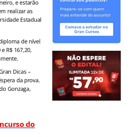
concursos públicos?
neiro, e estarão
Prepare-se com quem
m realizar as
mais entende do assunto!
ersidade Estadual
Comece a estudar no
Gran Cursos
diploma de nível
 e R$ 167,20,
vamente.
Gran Dicas –
éspera da prova.
 do Gonzaga,
oncurso do