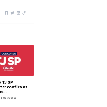
 TJ SP
te: confira as
nas…
6 de Agosto