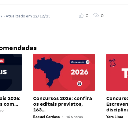
0
0
17
• Atualizado em
12/12/25
ecomendadas
ais 2026:
Concursos 2026: confira
Concurso
ais com…
os editais previstos,
Escreven
163…
discipli
lho
Raquel Cardoso
Yara Lima
•
Há 6 horas
•