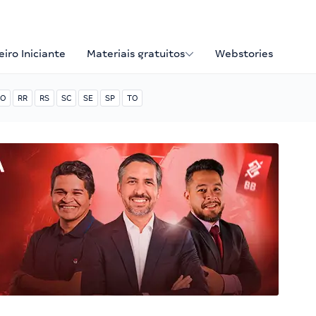
iro Iniciante
Materiais gratuitos
Webstories
O
RR
RS
SC
SE
SP
TO