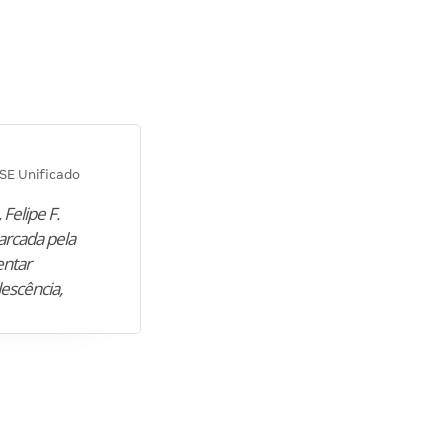
Diana M.
SE Unificado
Concurso SEPLAG CE
 Felipe F.
“Natural de Juazeiro do Norte (CE),
arcada pela
M. encontrou nos estudos o cami
entar
para construir uma nova fase da vi
lescência,
profissional. Após…”