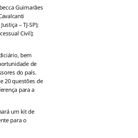
Rebecca Guimarães
Cavalcanti
ustiça – TJ-SP);
essual Civil);
diciário, bem
portunidade de
sores do país.
de 20 questões de
ferença para a
ará um kit de
nte para o