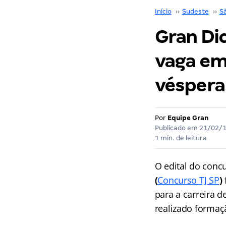
Início
››
Sudeste
››
S
Gran Dic
vaga em
véspera
Por
Equipe Gran
Publicado em
21/02/
1 min. de leitura
O edital do conc
(
Concurso TJ SP
)
para a carreira 
realizado formaç