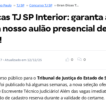
ão Paulo
››
TJ SP
››
Concurso TJ SP
››
Gran Dicas TJ SP Interior: garanta a sua vaga em nosso aulão presencial de véspera!
as TJ SP Interior: garanta 
 nosso aulão presencial d
!
0
0
17
• Atualizado em
12/12/25
urso público para o
Tribunal de Justiça do Estado de 
foi publicado há algumas semanas, a nova seleção ofe
de Escrevente Técnico Judiciário! Além das vagas imedi
ão de cadastro reserva durante a validade do certame.