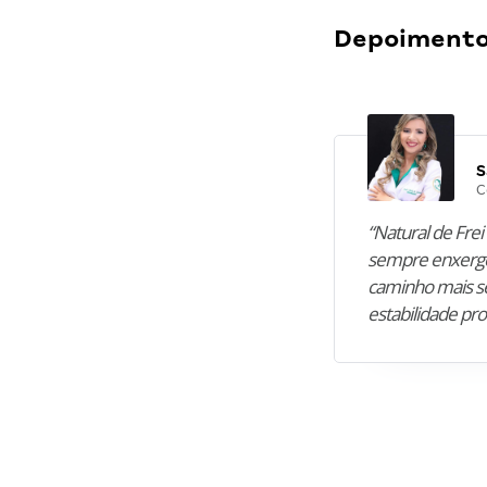
Depoimentos
S
C
“Natural de Frei 
sempre enxergo
caminho mais se
estabilidade pro