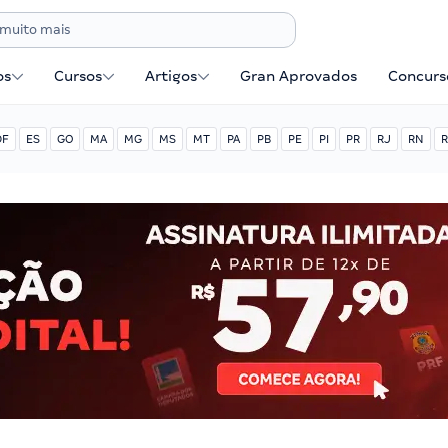
os
Cursos
Artigos
Gran Aprovados
Concurse
DF
ES
GO
MA
MG
MS
MT
PA
PB
PE
PI
PR
RJ
RN
R