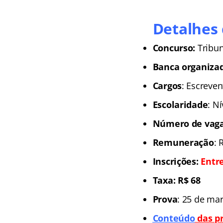
Detalhes 
Concurso:
Tribun
Banca organiza
Cargos
: Escreven
Escolaridade
: N
Número de vaga
Remuneração
: 
Inscrições:
Entre
Taxa: R$ 68
Prova
: 25 de ma
Co
nteúdo
das pr