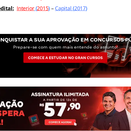
dital:
Interior
(
2015
)
–
Capital
(
2017
)
NQUISTAR A SUA APROVAÇÃO EM CONCURSOS P
Prepare-se com quem mais entende do assunto!
COMECE A ESTUDAR NO GRAN CURSOS