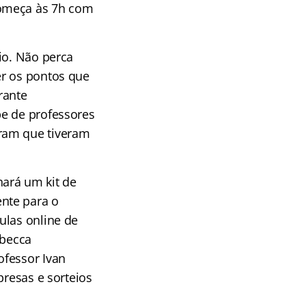
omeça às 7h com
io. Não perca
er os pontos que
rante
pe de professores
ram que tiveram
ará um kit de
nte para o
ulas online de
ebecca
ofessor Ivan
presas e sorteios