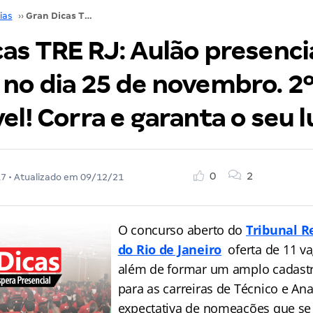
ias
››
Gran Dicas TRE RJ: Aulão presencial de véspera no dia 25 de novembro. 2º lote disponível! Corra e garanta o seu lugar!
as TRE RJ: Aulão presenci
no dia 25 de novembro. 2º
el! Corra e garanta o seu l
0
2
17
• Atualizado em
09/12/21
O concurso aberto do
Tribunal Re
do Rio de Janeiro
oferta de 11 va
além de formar um amplo cadastr
para as carreiras de Técnico e Anal
expectativa de nomeações que se