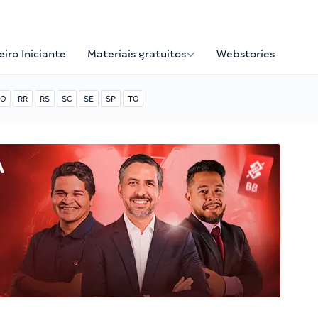
iro Iniciante
Materiais gratuitos
Webstories
O
RR
RS
SC
SE
SP
TO