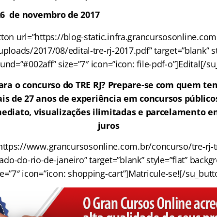
26 de novembro de 2017
ton url=”https://blog-static.infra.grancursosonline.co
ploads/2017/08/edital-tre-rj-2017.pdf” target=”blank” st
nd=”#002aff” size=”7″ icon=”icon: file-pdf-o”]Edital[/s
ara o concurso do TRE RJ? Prepare-se com quem tem
is de 27 anos de experiência em concursos públicos
ediato, visualizações ilimitadas e parcelamento 
juros
https://www.grancursosonline.com.br/concurso/tre-rj-t
tado-do-rio-de-janeiro” target=”blank” style=”flat” back
ze=”7″ icon=”icon: shopping-cart”]Matricule-se![/su_butt