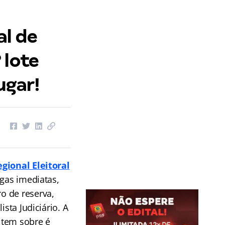
al de
 lote
ugar!
gional Eleitoral
gas imediatas,
o de reserva,
ista Judiciário. A
 tem sobre é