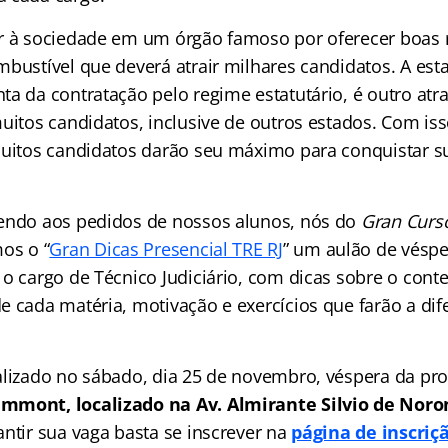
ir à sociedade em um órgão famoso por oferecer boas
mbustível que deverá atrair milhares candidatos. A est
ta da contratação pelo regime estatutário, é outro atr
uitos candidatos, inclusive de outros estados. Com iss
muitos candidatos darão seu máximo para conquistar s
endo aos pedidos de nossos alunos, nós do
Gran Curs
os o “
Gran Dicas Presencial TRE RJ
” um aulão de véspe
 o cargo de Técnico Judiciário, com dicas sobre o cont
e cada matéria, motivação e exercícios que farão a dif
alizado no sábado, dia 25 de novembro, véspera da pr
mmont, localizado na Av. Almirante Silvio de Noron
antir sua vaga basta se inscrever na
página de inscriç