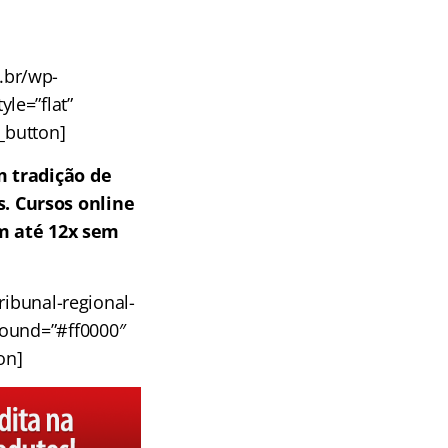
m.br/wp-
yle=”flat”
u_button]
 tradição de
. Cursos online
em até 12x sem
ribunal-regional-
ground=”#ff0000″
on]