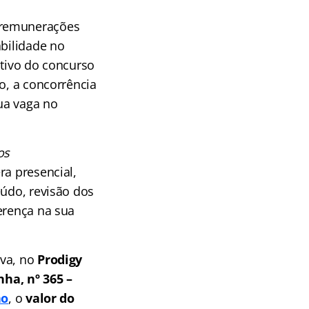
 remunerações
abilidade no
ativo do concurso
o, a concorrência
ua vaga no
os
ra presencial,
eúdo, revisão dos
erença na sua
ova, no
Prodigy
ha, nº 365 –
ão
, o
valor do