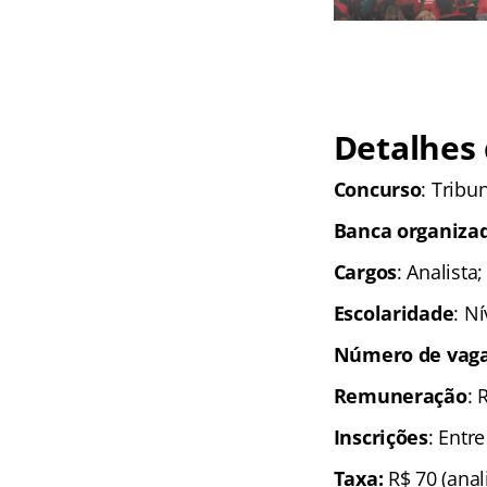
Detalhes 
Concurso
: Tribu
Banca organiza
Cargos
: Analista;
Escolaridade
: N
Número de vaga
Remuneração
: 
Inscrições
: Entr
Taxa:
R$ 70 (anal