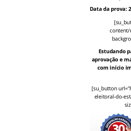
Data da prova: 
[su_but
content/u
backgrou
Estudando p
aprovação e ma
com início im
[su_button url=”
eleitoral-do-es
si