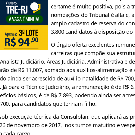
certame é muito positiva, pois a t
nomeações do Tribunal é alta e, a
amplo cadastro de reserva do con
3.800 candidatos à disposição do 
O órgão oferta excelentes remune
carreiras que compõe sua estrutur
alista Judiciário, Áreas Judiciária, Administrativa e d
erão de R$ 11.007, somado aos auxílios-alimentação e
do ainda ser acrescida de auxílio-natalidade de R$ 700
. Já para o Técnico Judiciário, a remuneração é de R$ 
ícios básicos, é de R$ 7.893, podendo ainda ser acresc
 700, para candidatos que tenham filho.
sob execução técnica da Consulplan, que aplicará as p
 26 de novembro de 2017, nos turnos matutino e vespe
 cada cargo.