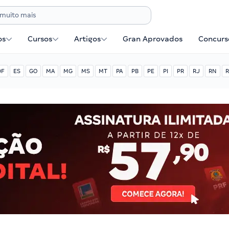
os
Cursos
Artigos
Gran Aprovados
Concurse
DF
ES
GO
MA
MG
MS
MT
PA
PB
PE
PI
PR
RJ
RN
R