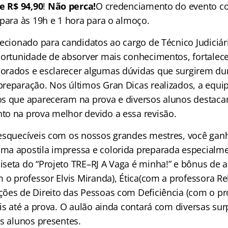
de R$ 94,90
!
Não perca!
O credenciamento do evento c
 para às 19h e 1 hora para o almoço.
recionado para candidatos ao cargo de Técnico Judiciár
portunidade de absorver mais conhecimentos, fortalec
orados e esclarecer algumas dúvidas que surgirem du
reparação. Nos últimos Gran Dicas realizados, a equi
s que apareceram na prova e diversos alunos destaca
o na prova melhor devido a essa revisão.
esquecíveis com os nossos grandes mestres, você ganh
a apostila impressa e colorida preparada especialme
seta do “Projeto TRE–RJ A Vaga é minha!” e bônus de a
m o professor Elvis Miranda), Ética(com a professora R
ões de Direito das Pessoas com Deficiência (com o pr
is até a prova. O aulão ainda contará com diversas sur
os alunos presentes.