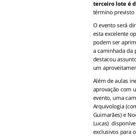
terceiro lote é 
término previsto
O evento será di
esta excelente o
podem ser aprim
a caminhada da p
destacou assunto
um aproveitament
Além de aulas in
aprovação com um
evento, uma cami
Arquivologia (co
Guimarães) e Noç
Lucas) disponíve
exclusivos para 