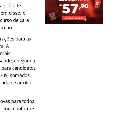
radição de
lém disso, o
curso deixará
órgão.
rações para as
a. A
emais
 saúde, chegam a
, para candidatos
6.709, somados
ida de auxílio-
rovas para todos
rtino, conforme