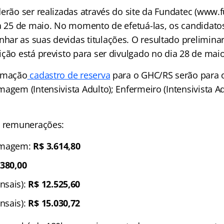
erão ser realizadas através do site da Fundatec (www.f
 a 25 de maio. No momento de efetuá-las, os candidato
ar as suas devidas titulações. O resultado prelimina
ção está previsto para ser divulgado no dia 28 de maio
ormação
cadastro de reserva
para o GHC/RS serão para o
agem (Intensivista Adulto); Enfermeiro (Intensivista A
s remunerações:
ermagem:
R$ 3.614,80
.380,00
nsais):
R$ 12.525,60
nsais):
R$ 15.030,72