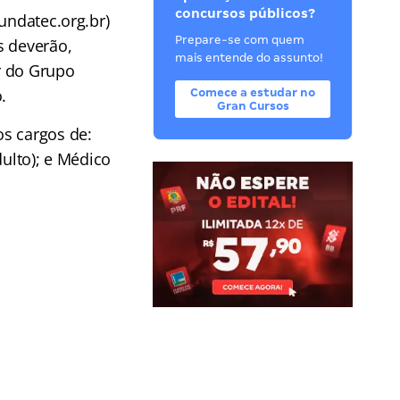
concursos públicos?
undatec.org.br)
Prepare-se com quem
s deverão,
mais entende do assunto!
r do Grupo
.
Comece a estudar no
Gran Cursos
s cargos de:
dulto); e Médico