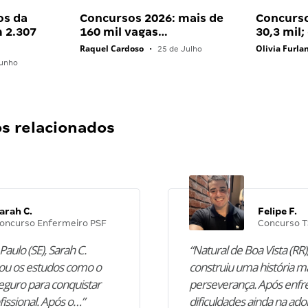
os da
Concursos 2026: mais de
Concurso
 2.307
160 mil vagas…
30,3 mil
Raquel Cardoso
Olivia Furla
•
25 de Julho
unho
 relacionados
arah C.
Felipe F.
oncurso Enfermeiro PSF
Concurso T
Paulo (SE), Sarah C.
“Natural de Boa Vista (RR),
u os estudos como o
construiu uma história m
guro para conquistar
perseverança. Após enfr
fissional. Após o…”
dificuldades ainda na ado