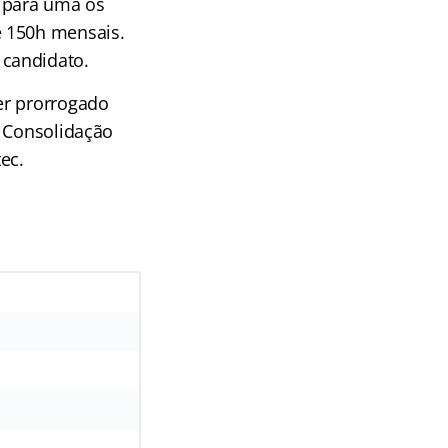
o para uma os
e 150h mensais.
 candidato.
er prorrogado
a Consolidação
ec.