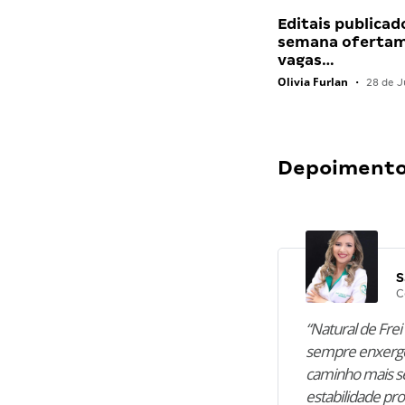
Editais publicad
semana ofertam
vagas…
Olivia Furlan
•
28 de J
Depoimentos
S
C
“Natural de Frei 
sempre enxergo
caminho mais se
estabilidade pro