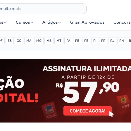
os
Cursos
Artigos
Gran Aprovados
Concurse
DF
ES
GO
MA
MG
MS
MT
PA
PB
PE
PI
PR
RJ
RN
R