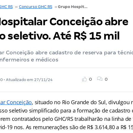
GHC RS
››
Concurso GHC RS
››
Grupo Hospitalar Conceição abre processo seletivo. Até R$ 15 mil
ospitalar Conceição abre
 seletivo. Até R$ 15 mil
ar Conceição abre cadastro de reserva para técni
nfermeiros e médicos
0
0
20
• Atualizado em
27/11/24
lar Conceição
, situado no Rio Grande do Sul, divulgou n
sso seletivo simplificado para a formação de cadastro 
serem contratados pelo GHC/RS trabalharão na linha de 
d-19 nos. As remunerações são de R$ 3.614,80 a R$ 15