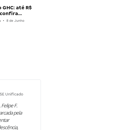
 GHC: até R$
; confira…
n
•
8 de Junho
Diana M.
SE Unificado
Concurso SEPLAG CE
 Felipe F.
“Natural de Juazeiro do Norte (CE),
arcada pela
M. encontrou nos estudos o cami
entar
para construir uma nova fase da vi
lescência,
profissional. Após…”