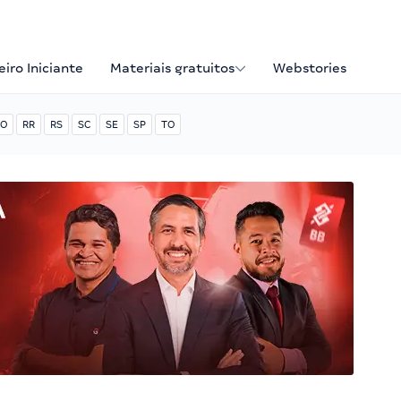
iro Iniciante
Materiais gratuitos
Webstories
O
RR
RS
SC
SE
SP
TO