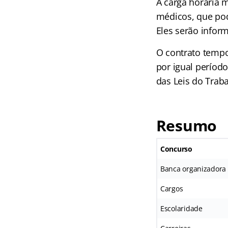
A carga horária 
médicos, que pod
Eles serão infor
O contrato tempo
por igual períod
das Leis do Trab
Resumo
Concurso
Banca organizadora
Cargos
Escolaridade