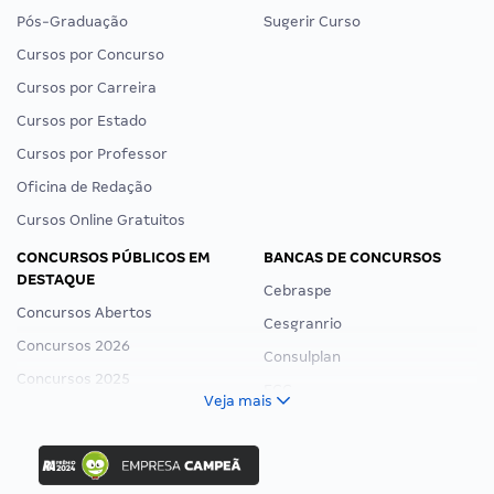
Pós-Graduação
Sugerir Curso
Cursos por Concurso
Cursos por Carreira
Cursos por Estado
Cursos por Professor
Oficina de Redação
Cursos Online Gratuitos
CONCURSOS PÚBLICOS EM
BANCAS DE CONCURSOS
DESTAQUE
Cebraspe
Concursos Abertos
Cesgranrio
Concursos 2026
Consulplan
Concursos 2025
FCC
Veja mais
Concurso Nacional Unificado
FGV
Concurso Ibama
Idecan
Concurso MPU
Selecon