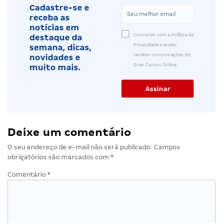
Cadastre-se e
receba as
notícias em
Concordo com a Política de
destaque da
Privacidade e aceito
semana, dicas,
receber comunicações do
novidades e
Gran Cursos Online.
muito mais.
Deixe um comentário
O seu endereço de e-mail não será publicado.
Campos
obrigatórios são marcados com
*
Comentário
*