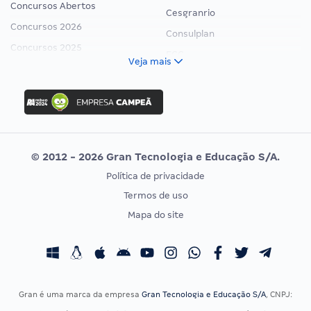
Concursos Abertos
Cesgranrio
Concursos 2026
Consulplan
Concursos 2025
FCC
Veja mais
Concurso Nacional Unificado
FGV
Concurso Ibama
Idecan
Concurso MPU
Selecon
Editais publicados
Uniase
© 2012 - 2026 Gran Tecnologia e Educação S/A.
Vunesp
Política de privacidade
CONCURSOS POR PROFISSÃO
EXAME DE ORDEM
Termos de uso
Concursos Administrativos
OAB
Mapa do site
Concursos Educação
Prova OAB
Concursos Fiscais
Calendário OAB
Concursos Jurídicos
Questões OAB
Concursos Militares
Recursos OAB
Gran é uma marca da empresa
Gran Tecnologia e Educação S/A
, CNPJ:
Concursos Policiais
Exame de Ordem