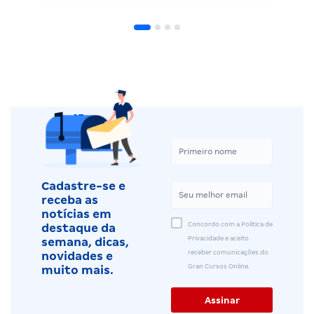
Cadastre-se e
receba as
notícias em
Concordo com a Política de
destaque da
Privacidade e aceito
semana, dicas,
receber comunicações do
novidades e
Gran Cursos Online.
muito mais.