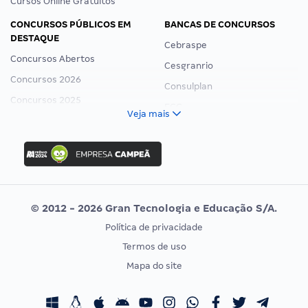
Cursos Online Gratuitos
CONCURSOS PÚBLICOS EM
BANCAS DE CONCURSOS
DESTAQUE
Cebraspe
Concursos Abertos
Cesgranrio
Concursos 2026
Consulplan
Concursos 2025
FCC
Veja mais
Concurso Nacional Unificado
FGV
Concurso Ibama
Idecan
Concurso MPU
Selecon
Editais publicados
Uniase
© 2012 - 2026 Gran Tecnologia e Educação S/A.
Vunesp
Política de privacidade
CONCURSOS POR PROFISSÃO
EXAME DE ORDEM
Termos de uso
Concursos Administrativos
OAB
Mapa do site
Concursos Educação
Prova OAB
Concursos Fiscais
Calendário OAB