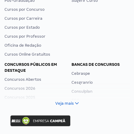
Pós-Graduação
Sugerir Curso
Cursos por Concurso
Cursos por Carreira
Cursos por Estado
Cursos por Professor
Oficina de Redação
Cursos Online Gratuitos
CONCURSOS PÚBLICOS EM
BANCAS DE CONCURSOS
DESTAQUE
Cebraspe
Concursos Abertos
Cesgranrio
Concursos 2026
Consulplan
Concursos 2025
FCC
Veja mais
Concurso Nacional Unificado
FGV
Concurso Ibama
Idecan
Concurso MPU
Selecon
Editais publicados