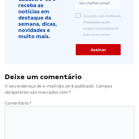
receba as
notícias em
Concordo com a Política de
destaque da
Privacidade e aceito
semana, dicas,
receber comunicações do
novidades e
Gran Cursos Online.
muito mais.
Deixe um comentário
O seu endereço de e-mail não será publicado.
Campos
obrigatórios são marcados com
*
Comentário
*