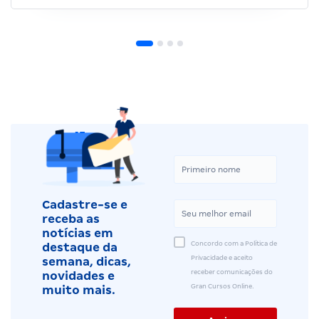
Cadastre-se e
receba as
notícias em
Concordo com a Política de
destaque da
Privacidade e aceito
semana, dicas,
receber comunicações do
novidades e
Gran Cursos Online.
muito mais.