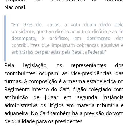
Nacional.
“Em 97% dos casos, o voto duplo dado pelo
presidente, que tem direito ao voto ordinário e ao de
desempate, é pró-fisco, em detrimento dos
contribuintes que impugnam cobranças abusivas e
arbitrárias perpetradas pela Receita Federal.”
Pela legislação, os representantes dos
contribuintes ocupam as vice-presidências das
turmas. A composição é a mesma estabelecida no
Regimento Interno do Carf, órgão colegiado com
atribuição de julgar em segunda instância
administrativa os litígios em matéria tributária e
aduaneira. No Carf também há a previsão do voto
de qualidade para os presidentes.