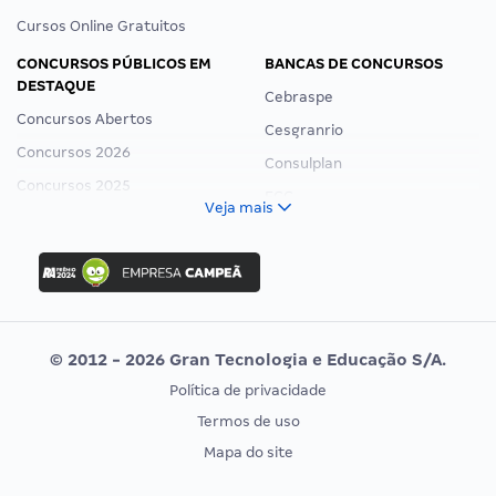
Cursos Online Gratuitos
CONCURSOS PÚBLICOS EM
BANCAS DE CONCURSOS
DESTAQUE
Cebraspe
Concursos Abertos
Cesgranrio
Concursos 2026
Consulplan
Concursos 2025
FCC
Veja mais
Concurso Nacional Unificado
FGV
Concurso Ibama
Idecan
Concurso MPU
Selecon
Editais publicados
Uniase
© 2012 - 2026 Gran Tecnologia e Educação S/A.
Vunesp
Política de privacidade
CONCURSOS POR PROFISSÃO
EXAME DE ORDEM
Termos de uso
Concursos Administrativos
OAB
Mapa do site
Concursos Educação
Prova OAB